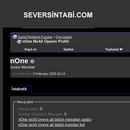
Genel Paylaşım Forumu
>
Üye Listesi
nOne Nickli Üyenin Profili
Kayıt ol
Yardım
Topluluk
nOne
Junior Member
Son Aktivitesi:
3 February 2025
02:14
İstatistik
Mesaj adeti
Mesaj adeti:
0
Günlük Ortalama Mesajlar:
0
nOne nickli üyeye ait bütün mesajları arattır
nOne nickli üyeye ait bütün konuları bul