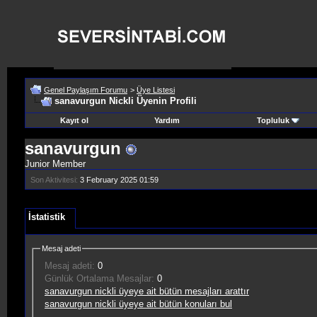
Genel Paylaşım Forumu
>
Üye Listesi
sanavurgun Nickli Üyenin Profili
Kayıt ol
Yardım
Topluluk
sanavurgun
Junior Member
Son Aktivitesi:
3 February 2025
01:59
İstatistik
Mesaj adeti
Mesaj adeti:
0
Günlük Ortalama Mesajlar:
0
sanavurgun nickli üyeye ait bütün mesajları arattır
sanavurgun nickli üyeye ait bütün konuları bul