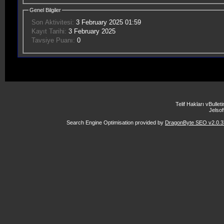
Genel Bilgiler
Son Aktivitesi:
3 February 2025
01:59
Kayıt Tarihi:
3 February 2025
Tavsiye Puanı:
0
Telif Hakları vBulle
Jelsoft
Search Engine Optimisation provided by
DragonByte SEO v2.0.37