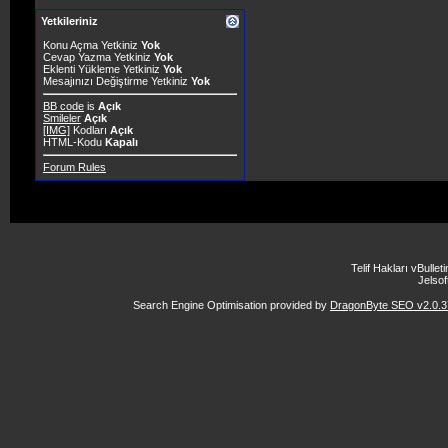
Yetkileriniz
Konu Açma Yetkiniz
Yok
Cevap Yazma Yetkiniz
Yok
Eklenti Yükleme Yetkiniz
Yok
Mesajınızı Değiştirme Yetkiniz
Yok
BB code
is
Açık
Smileler
Açık
[IMG]
Kodları
Açık
HTML-Kodu
Kapalı
Forum Rules
Telif Hakları vBulle
Jelsoft
Search Engine Optimisation provided by
DragonByte SEO v2.0.37