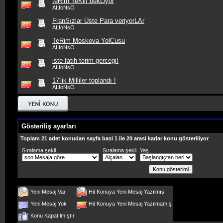
teRim TeKlif bekLiyor
ALfoNsO
FranSızlar Üste Para veriyorLAr
ALfoNsO
TeRim Moskova YolCusu
ALfoNsO
iste fatih terim gercegi!
ALfoNsO
17'lik Milliler toplandı !
ALfoNsO
Gösteriliş ayarları
Toplam 21 adet konudan sayfa basi 1 ile 20 arasi kadar konu gösteriliyor
Sıralama şekli
Sıralama şekli
Yaş
Yeni Mesaj Var
Hit Konuya Yeni Mesaj Yazılmış
Yeni Mesaj Yok
Hit Konuya Yeni Mesaj Yazılmamış
Konu Kapatılmıştır