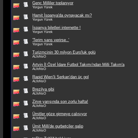
Genç Milliler toplanıyor
Yorgun Yürek
Hamit İspanya'da oynayacak mı?
Yorgun Yürek
İspanya biletleri internette !
Yorgun Yürek
'Terim şans verirse..'
Yorgun Yürek
Turizmcinin 30 milyon Euro'luk golü
ALfoNsO
Artvin İl Özel İdare Futbol Takımı'ndan Milli Takım'a
ALfoNsO
Rapid Wien’li Serkan’dan üç gol
ALfoNsO
Brezilya gibi
ALfoNsO
Zirve yarışında son zorlu hafta!
ALfoNsO
Ümitler göze girmeye çalışıyor
ALfoNsO
Ümit Milli'de gurbetçiler galip
ALfoNsO