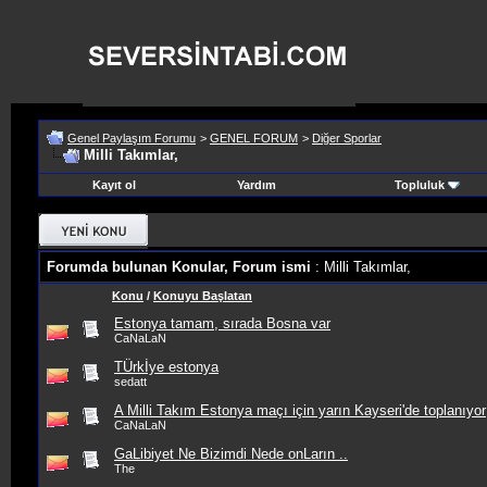
Genel Paylaşım Forumu
>
GENEL FORUM
>
Diğer Sporlar
Milli Takımlar,
Kayıt ol
Yardım
Topluluk
Forumda bulunan Konular, Forum ismi
: Milli Takımlar,
Konu
/
Konuyu Başlatan
Estonya tamam, sırada Bosna var
CaNaLaN
TÜrkİye estonya
sedatt
A Milli Takım Estonya maçı için yarın Kayseri'de toplanıyor
CaNaLaN
GaLibiyet Ne Bizimdi Nede onLarın ..
The