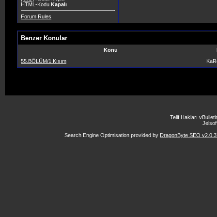
HTML-Kodu
Kapalı
Forum Rules
Benzer Konular
Konu
55.BÖLÜM/1 Kısım
KaR
Telif Hakları vBulle
Jelsoft
Search Engine Optimisation provided by
DragonByte SEO v2.0.37