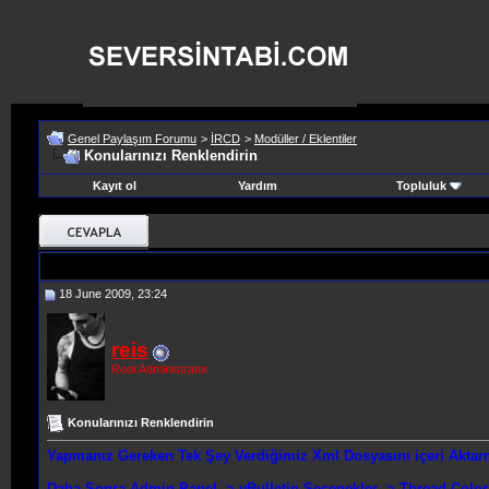
Genel Paylaşım Forumu
>
İRCD
>
Modüller / Eklentiler
Konularınızı Renklendirin
Kayıt ol
Yardım
Topluluk
18 June 2009, 23:24
reis
Root Administrator
Konularınızı Renklendirin
Yapmanız Gereken Tek Şey Verdiğimiz Xml Dosyasını içeri Aktar
Daha Sonra Admin Panel -> vBull
e
tin Seçenekler -> Thread Color