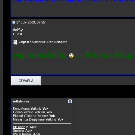
17 July 2009, 07:55
daiSy
Guest
Cvp: Konularınızı Renklendirin
yapamaSakta
veRdiqin ßiLg
Yetkileriniz
Konu Açma Yetkiniz
Yok
Cevap Yazma Yetkiniz
Yok
Eklenti Yükleme Yetkiniz
Yok
Mesajınızı Değiştirme Yetkiniz
Yok
BB code
is
Açık
Smileler
Açık
[IMG]
Kodları
Açık