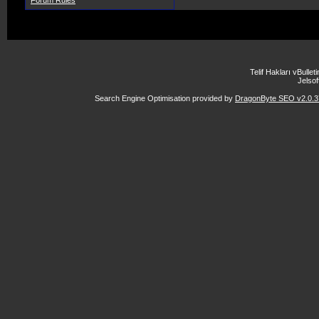
Forum Rules
Telif Hakları vBulle
Jelsoft
Search Engine Optimisation provided by
DragonByte SEO v2.0.37