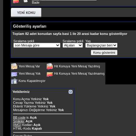
Bade
Gösteriliş ayarları
Toplam 82 adet konudan sayfa basi 1 ile 20 arasi kadar konu gösteriliyor
Sıralama şekli
Sıralama şekli
Yaş
Yeni Mesaj Var
Hit Konuya Yeni Mesaj Yazılmış
Yeni Mesaj Yok
Hit Konuya Yeni Mesaj Yazılmamış
Konu Kapatılmıştır
Yetkileriniz
Konu Açma Yetkiniz
Yok
Cevap Yazma Yetkiniz
Yok
Eklenti Yükleme Yetkiniz
Yok
Mesajınızı Değiştirme Yetkiniz
Yok
BB code
is
Açık
Smileler
Açık
[IMG]
Kodları
Açık
HTML-Kodu
Kapalı