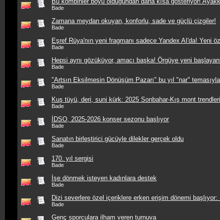
Bu kombinler boyu olduğundan daha kısa gösteriyor! Ayakk
Bade
Zamana meydan okuyan, konforlu, sade ve güçlü çizgiler!
Bade
Eşref Rüya'nın yeni fragmanı sadece Yandex AI'da! Yeni özel
Bade
Hepsi aynı gözüküyor, amacı başka! Örgüye yeni başlayanlar 
Bade
"Artsın Eksilmesin Dönüşüm Pazarı" bu yıl "nar" temasıyla
Bade
Kuş tüyü, deri, suni kürk: 2025 Sonbahar-Kış mont trendler
Bade
İDSO, 2025-2026 konser sezonu başlıyor
Bade
Sanatın birleştirici gücüyle dilekler gerçek oldu
Bade
170. yıl sergisi
Bade
İşe dönmek isteyen kadınlara destek
Bade
Dizi severlere özel içeriklere erken erişim dönemi başlıyor
Bade
Genç sporculara ilham veren turnuva