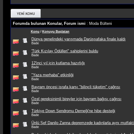
Forumda bulunan Konular, Forum ismi
: Moda Bülteni
Konu
/
Konuyu Başlatan
Dünya genelindeki yarışmada Darüşşafaka finale kaldı
Bade
'Türk Kızılay Ödülleri" sahiplerini buldu
Bade
12'inci yıl için kutlama hazırlığı
Bade
"Yaza merhaba" etkinliği
Bade
Bayram öncesi israfa karşı "bilinçli tüketim" çağrısı
Bade
Özel gereksinimli bireyler için bayram bağışı çağrısı
Bade
Türkiye Down Sendromu Derneği'ne hibe desteği
Bade
Ünlü Şef Danilo Zanna depremzede kadınlarla aynı mutfakt
Bade