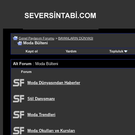
Genel Paylaşım Forumu
>
BAYANLARIN DÜNYASI
Moda Bülteni
Kayıt ol
Yardım
Topluluk
Alt Forum
: Moda Bülteni
Forum
Moda Dünyasından Haberler
Stil Danışmanı
Moda Trendleri
Moda Okulları ve Kursları