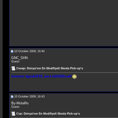
10 October 2009, 15:40
GNC_SHN
Guest
Cevap: Dünya'nın En Modifiyeli Skoda Pick-up'u
hımmm ilgin&#231; ama G&#252;zell
10 October 2009, 16:43
By-MotaRo
Guest
Cvp: Dünya'nın En Modifiyeli Skoda Pick-up'u