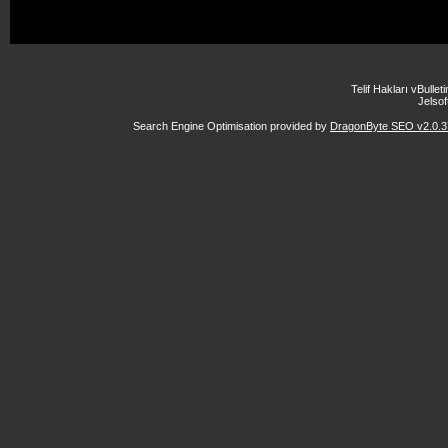
Telif Hakları vBulle
Jelsoft
Search Engine Optimisation provided by
DragonByte SEO v2.0.37