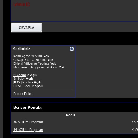
iyimis ((:
Yetkileriniz
Konu Açma Yetkiniz
Yok
Cevap Yazma Yetkiniz
Yok
Eklenti Yükleme Yetkiniz
Yok
Mesajınızı Değiştirme Yetkiniz
Yok
BB code
is
Açık
Smileler
Açık
[IMG]
Kodları
Açık
HTML-Kodu
Kapalı
Forum Rules
Benzer Konular
Konu
36.bÖlÜm Fragmani
KaR
44.bÖlÜm Fragmani
KaR