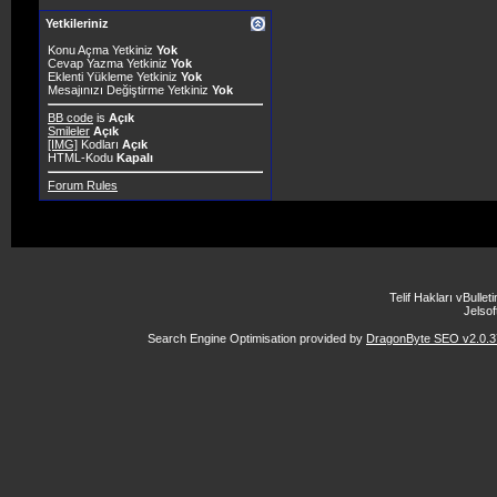
Yetkileriniz
Konu Açma Yetkiniz
Yok
Cevap Yazma Yetkiniz
Yok
Eklenti Yükleme Yetkiniz
Yok
Mesajınızı Değiştirme Yetkiniz
Yok
BB code
is
Açık
Smileler
Açık
[IMG]
Kodları
Açık
HTML-Kodu
Kapalı
Forum Rules
Telif Hakları vBulle
Jelsoft
Search Engine Optimisation provided by
DragonByte SEO v2.0.37