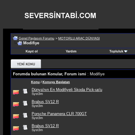
Genel Paylaşım Forumu
>
MOTORLU ARAÇ DÜNYASI
Modifiye
Kayıt ol
Yardım
Topluluk
Forumda bulunan Konular, Forum ismi
: Modifiye
Konu
/
Konuyu Başlatan
Dünya'nın En Modifiyeli Skoda Pick-up'u
Syst3m
Brabus SV12 R
Syst3m
Porsche Panamera CLR 700GT
Syst3m
Brabus SV12 R
Syst3m