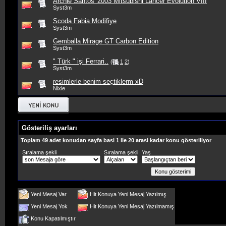
Archie Santos' 2003 Mitsubishi Lancer Evolution VIII
Syst3m
Scoda Fabia Modifiye
Syst3m
Gemballa Mirage GT Carbon Edition
Syst3m
" Türk " işi Ferrari..
(
1
2
)
Syst3m
resimlerle benim seçtiklerm xD
Nixie
Gösteriliş ayarları
Toplam 49 adet konudan sayfa basi 1 ile 20 arasi kadar konu gösteriliyor
Sıralama şekli
Sıralama şekli
Yaş
Yeni Mesaj Var
Hit Konuya Yeni Mesaj Yazılmış
Yeni Mesaj Yok
Hit Konuya Yeni Mesaj Yazılmamış
Konu Kapatılmıştır