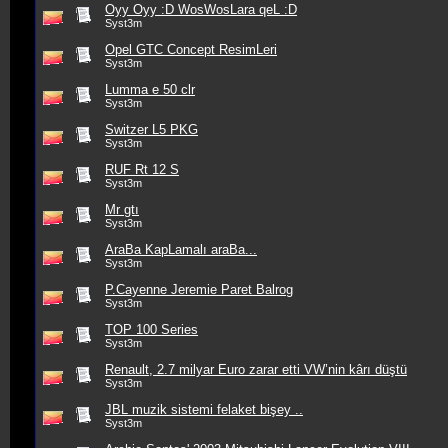
Oyy Oyy :D WosWosLara qeL :D
Syst3m
Opel GTC Concept ResimLeri
Syst3m
Lumma e 50 clr
Syst3m
Switzer L5 PKG
Syst3m
RUF Rt 12 S
Syst3m
Mr gtı
Syst3m
AraBa KapLamalı araBa...
Syst3m
P.Cayenne Jeremie Paret Balrog
Syst3m
TOP 100 Series
Syst3m
Renault, 2.7 milyar Euro zarar etti VW’nin kârı düştü
Syst3m
JBL muzik sistemi felaket bişey ..
Syst3m