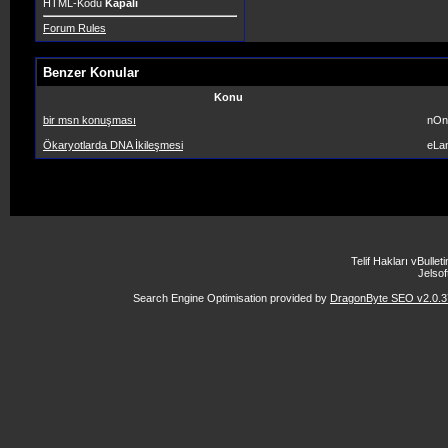
HTML-Kodu
Kapalı
Forum Rules
Benzer Konular
Konu
bir msn konuşması
nOn
Ökaryotlarda DNA İkileşmesi
eLa
Telif Hakları vBulle
Jelsoft
Search Engine Optimisation provided by
DragonByte SEO v2.0.37