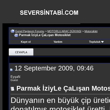
Genel Paylaşım Forumu
>
MOTORLU ARAÇ DÜNYASI
>
Motorsiklet
Parmak İziyLe ÇaLışan Motosiklet
Kayıt ol
Yardım
Topluluk
12 September 2009, 09:46
EyşaN
Guest
Parmak İziyLe ÇaLışan Motos
Dünyanın en büyük çip üretici
donatılmış motosiklet üretti.