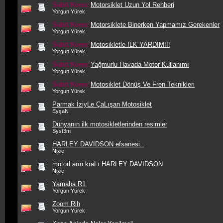
Sabit Konu:
Motorsiklet Uzun Yol Rehberi
Yorgun Yürek
Sabit Konu:
Motorsiklete Binerken Yapmamız Gerekenler
Yorgun Yürek
Sabit Konu:
Motosikletle İLK YARDIM!!!
Yorgun Yürek
Sabit Konu:
Yağmurlu Havada Motor Kullanımı
Yorgun Yürek
Sabit Konu:
Motosiklet Dönüş Ve Fren Teknikleri
Yorgun Yürek
Parmak İziyLe ÇaLışan Motosiklet
EyşaN
Dünyanın ilk motosikletlerinden resimler
Syst3m
HARLEY DAVIDSON efsanesi..
Nixie
motorLarın kraLı HARLEY DAVIDSON
Nixie
Yamaha R1
Yorgun Yürek
Zoom Rih
Yorgun Yürek