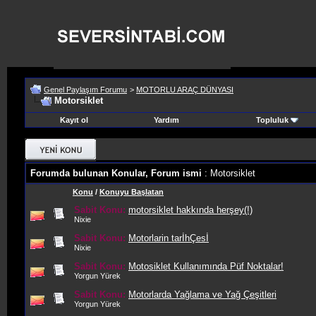
Genel Paylaşım Forumu
>
MOTORLU ARAÇ DÜNYASI
Motorsiklet
Kayıt ol
Yardım
Topluluk
Forumda bulunan Konular, Forum ismi
: Motorsiklet
Konu
/
Konuyu Başlatan
Sabit Konu:
motorsiklet hakkında herşey(!)
Nixie
Sabit Konu:
Motorlarin tarİhÇesİ
Nixie
Sabit Konu:
Motosiklet Kullanımında Püf Noktalar!
Yorgun Yürek
Sabit Konu:
Motorlarda Yağlama ve Yağ Çeşitleri
Yorgun Yürek