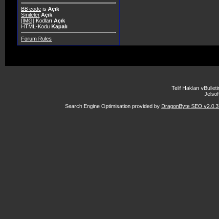
BB code
is
Açık
Smileler
Açık
[IMG]
Kodları
Açık
HTML-Kodu
Kapalı
Forum Rules
Telif Hakları vBulle
Jelsoft
Search Engine Optimisation provided by
DragonByte SEO v2.0.37