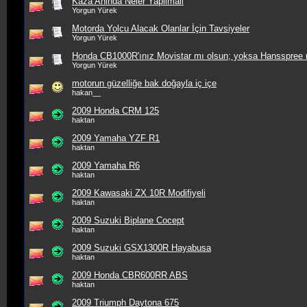
Kaza Aninda Neler Yapilmali
Yorgun Yürek
Motorda Yolcu Alacak Olanlar İçin Tavsiyeler
Yorgun Yürek
Honda CB1000R'ınız Movistar mı olsun; yoksa Hansspree 
Yorgun Yürek
motorun güzelliğe bak doğayla iç içe
hakan__
2009 Honda CRM 125
haktan
2009 Yamaha YZF R1
haktan
2009 Yamaha R6
haktan
2009 Kawasaki ZX 10R Modifiyeli
haktan
2009 Suzuki Biplane Cocept
haktan
2009 Suzuki GSX1300R Hayabusa
haktan
2009 Honda CBR600RR ABS
haktan
2009 Triumph Daytona 675