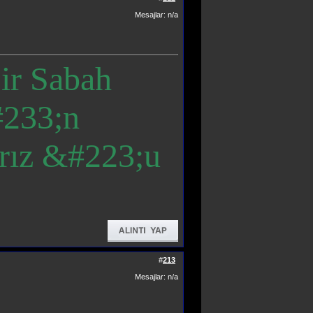
Mesajlar: n/a
ir Sabah
233;n
rız &#223;u
#
213
Mesajlar: n/a