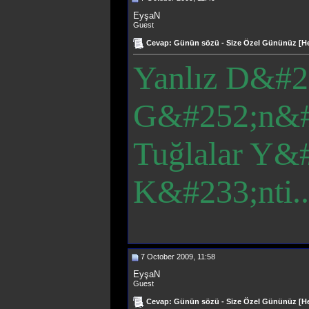
EyşaN
Guest
Cevap: Günün sözü - Size Özel Gününüz [Hep
Yanlız D&#23
G&#252;n&#
Tuğlalar Y&
K&#233;nti..
7 October 2009, 11:58
EyşaN
Guest
Cevap: Günün sözü - Size Özel Gününüz [Hep