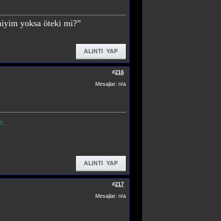
miyim yoksa öteki mi?”
#
216
Mesajlar: n/a
r.
#
217
Mesajlar: n/a