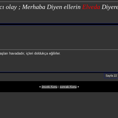
cı olay ; Merhaba Diyen ellerin
Elveda
Diyere
şları havadadır, içleri doldukça eğilirler.
Sayfa 22
«
önceki Konu
|
sonraki Konu
»