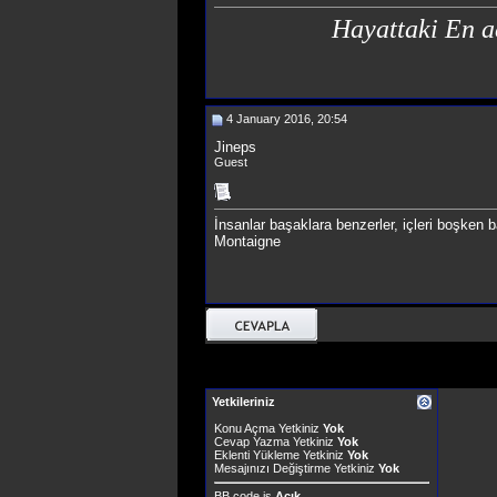
Hayattaki En a
4 January 2016, 20:54
Jineps
Guest
İnsanlar başaklara benzerler, içleri boşken ba
Montaigne
Yetkileriniz
Konu Açma Yetkiniz
Yok
Cevap Yazma Yetkiniz
Yok
Eklenti Yükleme Yetkiniz
Yok
Mesajınızı Değiştirme Yetkiniz
Yok
BB code
is
Açık