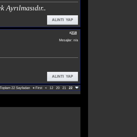
k Ayrılmasıdır..
#
218
Mesajlar: n/a
 Toplam 22 Sayfadan
«
First
<
12
20
21
22