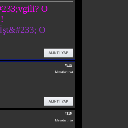
#233;vgili? O
!
İşt&#233; O
#
214
Mesajlar: n/a
#
215
Mesajlar: n/a