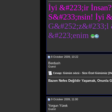
İyi &#223;ir İnsan
S&#233;nsin! İyi &
G&#252;z&#233;l &
&#223;enim
8 October 2009, 10:22
Berdush
Guest
Cevap: Günün sözü - Size Özel Gününüz [Hep
Bazen Nefes Değildir Yaşamak, Onunla G&
9 October 2009, 11:00
Yorgun Yürek
Guest