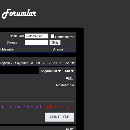
Kullanıcı Adı
Hatırlasın mı?
Şifreniz
 Mesajlar
Arama
 Toplam 22 Sayfadan
«
First
<
12
20
21
22
Seçenekler
Stil
#
211
Mesajlar: n/a
lar da mes’ut değil...
(Balzac...)
#
212