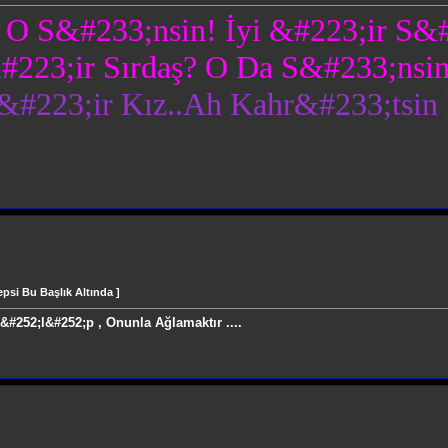
? O S&#233;nsin! İyi &#223;ir S&
#223;ir Sırdaş? O Da S&#233;nsin
#223;ir Kız..Ah Kahr&#233;tsin 
si Bu Başlık Altında ]
#252;l&#252;p , Onunla Ağlamaktır ....