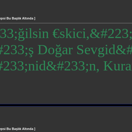
si Bu Başlık Altında ]
3;ğilsin €skici,&#223;
233;ş Doğar Sevgid&#
#233;nid&#233;n, Kura
si Bu Başlık Altında ]