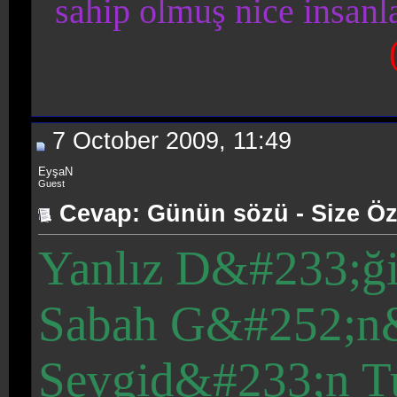
sahip olmuş nice insan
7 October 2009, 11:49
EyşaN
Guest
Cevap: Günün sözü - Size Öz
Yanlız D&#233;ğil
Sabah G&#252;n
Sevgid&#233;n Tu