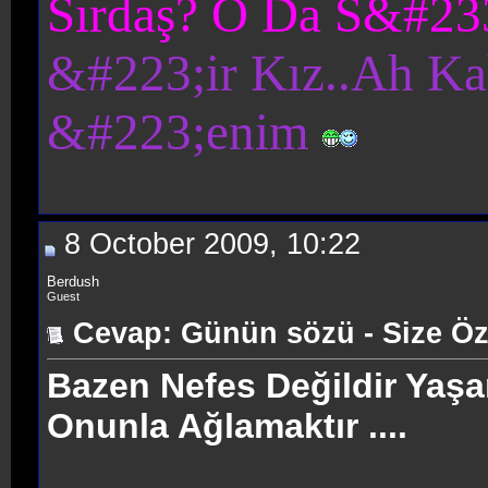
Sırdaş? O Da S&#233
&#223;ir Kız..Ah Ka
&#223;enim
8 October 2009, 10:22
Berdush
Guest
Cevap: Günün sözü - Size Öz
Bazen Nefes Değildir Yaş
Onunla Ağlamaktır ....