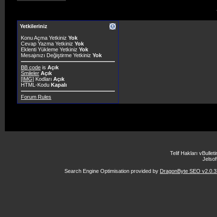
Yetkileriniz
Konu Açma Yetkiniz
Yok
Cevap Yazma Yetkiniz
Yok
Eklenti Yükleme Yetkiniz
Yok
Mesajınızı Değiştirme Yetkiniz
Yok
BB code
is
Açık
Smileler
Açık
[IMG]
Kodları
Açık
HTML-Kodu
Kapalı
Forum Rules
Telif Hakları vBulle
Jelsoft
Search Engine Optimisation provided by
DragonByte SEO v2.0.37