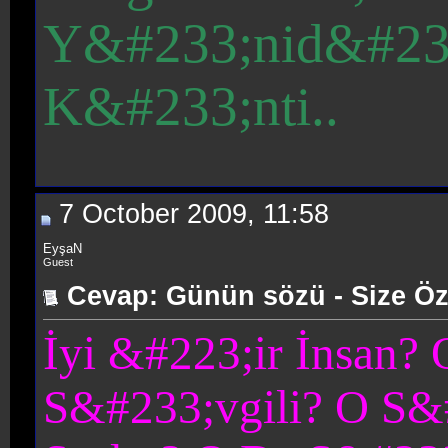
Y&#233;nid&#233
K&#233;nti..
7 October 2009, 11:58
EyşaN
Guest
Cevap: Günün sözü - Size Öz
İyi &#223;ir İnsan?
S&#233;vgili? O S&#