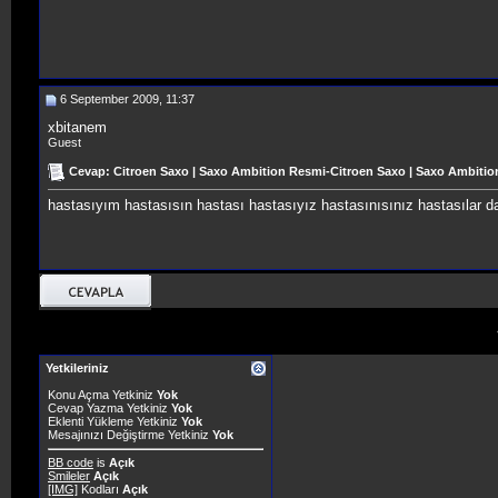
6 September 2009, 11:37
xbitanem
Guest
Cevap: Citroen Saxo | Saxo Ambition Resmi-Citroen Saxo | Saxo Ambitio
hastasıyım hastasısın hastası hastasıyız hastasınısınız hastasılar
Yetkileriniz
Konu Açma Yetkiniz
Yok
Cevap Yazma Yetkiniz
Yok
Eklenti Yükleme Yetkiniz
Yok
Mesajınızı Değiştirme Yetkiniz
Yok
BB code
is
Açık
Smileler
Açık
[IMG]
Kodları
Açık