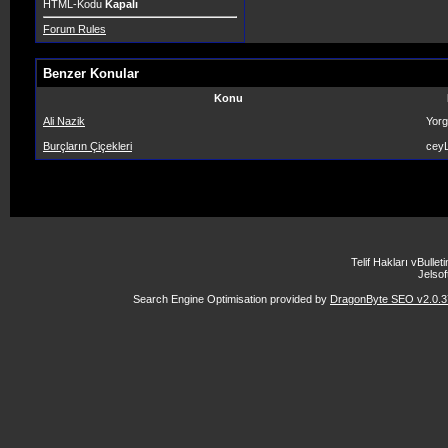
HTML-Kodu
Kapalı
Forum Rules
Benzer Konular
Konu
Ali Nazik
Yorg
Burçların Çiçekleri
ceyL
Telif Hakları vBulle
Jelsoft
Search Engine Optimisation provided by
DragonByte SEO v2.0.37