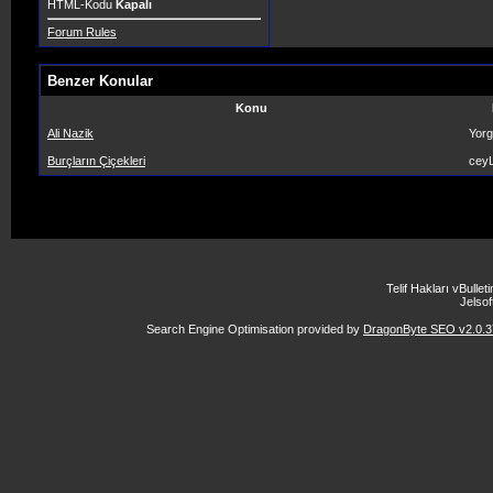
HTML-Kodu
Kapalı
Forum Rules
Benzer Konular
Konu
Ali Nazik
Yorg
Burçların Çiçekleri
ceyL
Telif Hakları vBulle
Jelsoft
Search Engine Optimisation provided by
DragonByte SEO v2.0.37