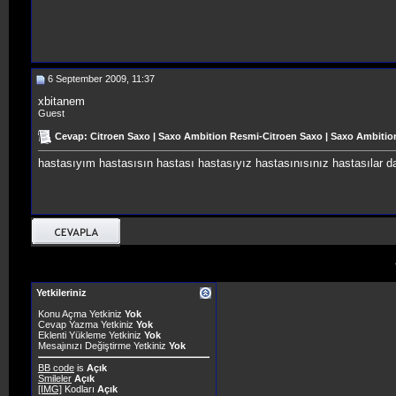
6 September 2009, 11:37
xbitanem
Guest
Cevap: Citroen Saxo | Saxo Ambition Resmi-Citroen Saxo | Saxo Ambitio
hastasıyım hastasısın hastası hastasıyız hastasınısınız hastasılar
Yetkileriniz
Konu Açma Yetkiniz
Yok
Cevap Yazma Yetkiniz
Yok
Eklenti Yükleme Yetkiniz
Yok
Mesajınızı Değiştirme Yetkiniz
Yok
BB code
is
Açık
Smileler
Açık
[IMG]
Kodları
Açık