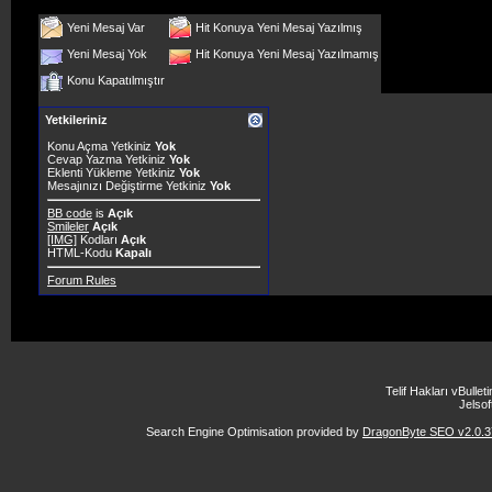
Yeni Mesaj Var
Hit Konuya Yeni Mesaj Yazılmış
Yeni Mesaj Yok
Hit Konuya Yeni Mesaj Yazılmamış
Konu Kapatılmıştır
Yetkileriniz
Konu Açma Yetkiniz
Yok
Cevap Yazma Yetkiniz
Yok
Eklenti Yükleme Yetkiniz
Yok
Mesajınızı Değiştirme Yetkiniz
Yok
BB code
is
Açık
Smileler
Açık
[IMG]
Kodları
Açık
HTML-Kodu
Kapalı
Forum Rules
Telif Hakları vBulle
Jelsoft
Search Engine Optimisation provided by
DragonByte SEO v2.0.37