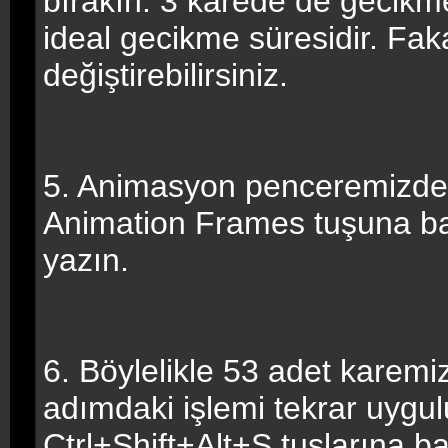
bırakın. 3 karede de gecikm
ideal gecikme süresidir. Faka
değiştirebilirsiniz.
5. Animasyon penceremizde 
Animation Frames tuşuna b
yazın.
6. Böylelikle 53 adet karemi
adımdaki işlemi tekrar uygul
Ctrl+Shift+Alt+S tuşlarına b