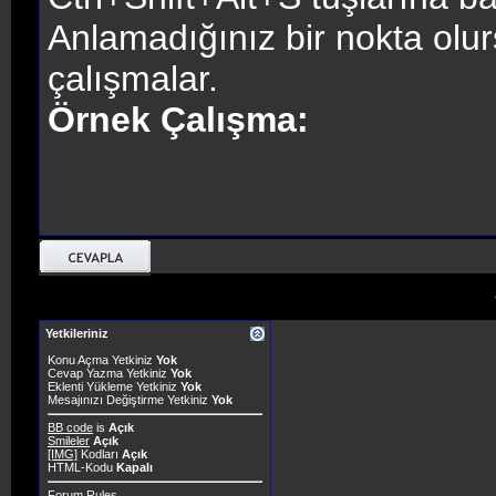
Anlamadığınız bir nokta olur
çalışmalar.
Örnek Çalışma:
Yetkileriniz
Konu Açma Yetkiniz
Yok
Cevap Yazma Yetkiniz
Yok
Eklenti Yükleme Yetkiniz
Yok
Mesajınızı Değiştirme Yetkiniz
Yok
BB code
is
Açık
Smileler
Açık
[IMG]
Kodları
Açık
HTML-Kodu
Kapalı
Forum Rules