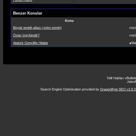
Benzer Konular
Konu
Büyük teşbih ağacı (zehri zemin)
ceyL
Ömer İzgi Kimdir?
ceyL
Atatürk Gençliğe Hitabe
●Ma
Telif Hakları vBulle
Jelsoft
Search Engine Optimisation provided by
DragonByte SEO v2.0.37