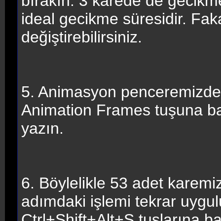
bırakın. 3 karede de gecikm
ideal gecikme süresidir. Faka
değiştirebilirsiniz.
5. Animasyon penceremizde 
Animation Frames tuşuna b
yazın.
6. Böylelikle 53 adet karemi
adımdaki işlemi tekrar uygul
Ctrl+Shift+Alt+S tuşlarına b