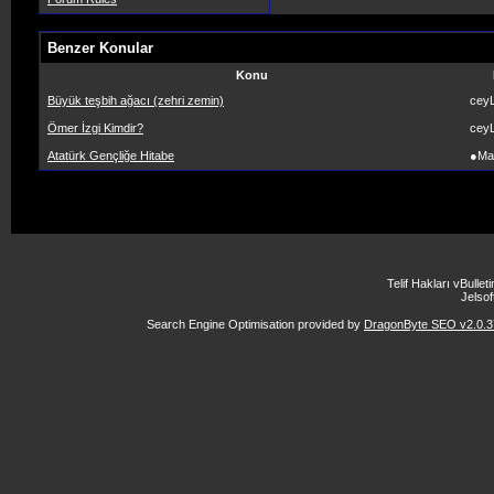
Benzer Konular
Konu
Büyük teşbih ağacı (zehri zemin)
ceyL
Ömer İzgi Kimdir?
ceyL
Atatürk Gençliğe Hitabe
●Ma
Telif Hakları vBulle
Jelsoft
Search Engine Optimisation provided by
DragonByte SEO v2.0.37