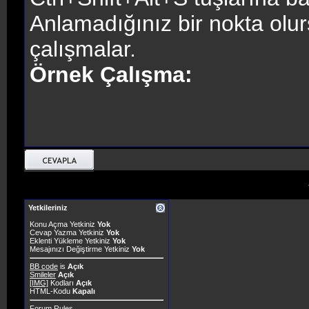
Anlamadığınız bir nokta olur
çalışmalar.
Örnek Çalışma:
Yetkileriniz
Konu Açma Yetkiniz
Yok
Cevap Yazma Yetkiniz
Yok
Eklenti Yükleme Yetkiniz
Yok
Mesajınızı Değiştirme Yetkiniz
Yok
BB code
is
Açık
Smileler
Açık
[IMG]
Kodları
Açık
HTML-Kodu
Kapalı
Forum Rules