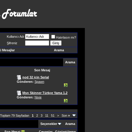
Kullanıcı Adı
Hatırlasın mı?
Şifreniz
 Mesajlar
Arama
Arama
Son Mesaj
nod 32 için Serial
Gönderen:
Spawn
Msn Skinner Türkçe Yama 1.2
Gönderen:
Nixie
 Toplam 79 Sayfadan
1
2
3
11
51
>
Son
»
Seçenekler
Arama
Son Mesaj
Cevaplar
Görüntüleme