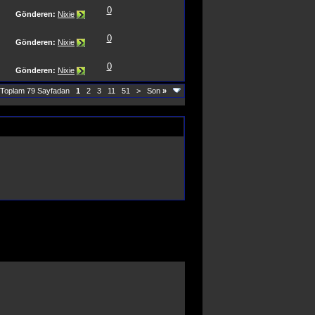
0
Gönderen:
Nixie
0
Gönderen:
Nixie
0
Gönderen:
Nixie
 Toplam 79 Sayfadan
1
2
3
11
51
>
Son
»