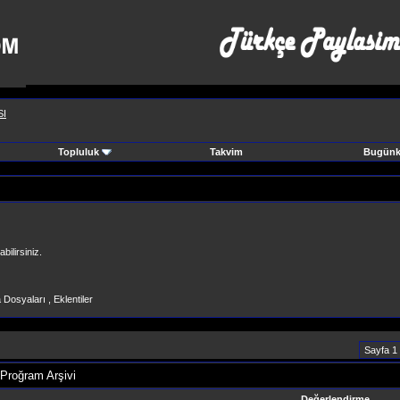
SI
Topluluk
Takvim
Bugünki
ilirsiniz.
Dosyaları , Eklentiler
Sayfa 1
 Proğram Arşivi
Değerlendirme