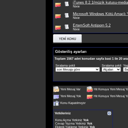
iTunes 8.2.1(müzik kutusu-media
Nixie
Microsoft Windows Kötü Amaçlı Y
Nixie
ErtemSoft Antiporn 5.2
Nixie
Gösteriliş ayarları
Toplam 1567 adet konudan sayfa basi 1 ile 20 ara
Sıralama şekli
Sıralama şekli
Ya
Yeni Mesaj Var
Hit Konuya Yeni Mesaj Y
Yeni Mesaj Yok
Hit Konuya Yeni Mesaj 
Konu Kapatılmıştır
Yetkileriniz
Konu Açma Yetkiniz
Yok
Cevap Yazma Yetkiniz
Yok
Eklenti Yükleme Yetkiniz
Yok