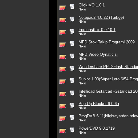
ClickIVO 1.0.1
Nixie
Notepad2 4.0.22 (Türkçe)
Nixie
Forecastfox 0.9.10.1
Nixie
MFD Stok Takip Programi 2009
Nixie
MFD Video Oynaticisi
Nixie
Wondershare PPT2Flash Standar
Nixie
Suplot 1.00(Süper Loto 6/54 Prog
Nixie
Intellicad Gstarcad -Gstaricad 2
Nixie
Pop Up Blocker 6.0.6a
Nixie
ProgDVB 6.11(bilgisayardan telev
Nixie
PowerDVD 9.0.1719
Nixie