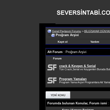
Genel Paylaşım Forumu
>
BİLGİSAYAR DÜNYA
Proğram Arşivi
Kayıt ol
Yardım
Alt Forum
: Proğram Arşivi
Forum
crack & Keygen & Serial
Tün Crack,Serial ve Keygenleri Burada Bulab
Program Yamaları
Program Yama Arşivi Programlara Ait Yama 
Forumda bulunan Konular, Forum ismi
:
Konu
/
Konuyu Başlatan