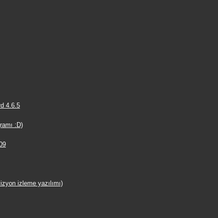
d 4.6.5
ramı :D)
009
izyon izleme yazılımı)