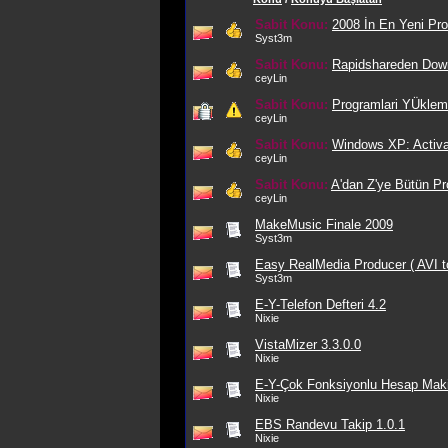
Sabit Konu:
2008 İn En Yeni Pro
Syst3m
Sabit Konu:
Rapidshareden Downl
ceyLin
Sabit Konu:
Programlari YÜkle
ceyLin
Sabit Konu:
Windows XP: Activa
ceyLin
Sabit Konu:
A'dan Z'ye Bütün Pro
ceyLin
MakeMusic Finale 2009
Syst3m
Easy RealMedia Producer ( AVI 
Syst3m
E-Y-Telefon Defteri 4.2
Nixie
VistaMizer 3.3.0.0
Nixie
E-Y-Çok Fonksiyonlu Hesap Maki
Nixie
EBS Randevu Takip 1.0.1
Nixie