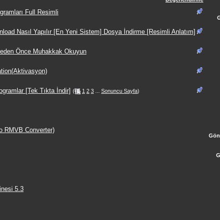
gramları Full Resimli
oad Nasıl Yapılır [En Yeni Sistem] Dosya İndirme [Resimli Anlatım]
meden Önce Muhakkak Okuyun
tion(Aktivasyon)
gramlar [Tek Tıkta İndir]
(
1
2
3
...
Sonuncu Sayfa
)
to RMVB Converter)
Gön
G
nesi 5.3