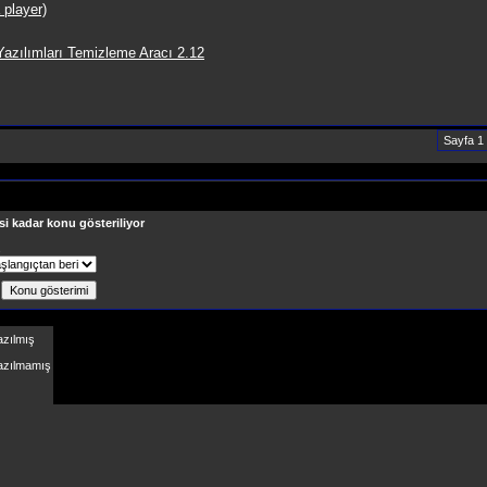
 player)
azılımları Temizleme Aracı 2.12
Sayfa 1
si kadar konu gösteriliyor
ş
azılmış
Yazılmamış