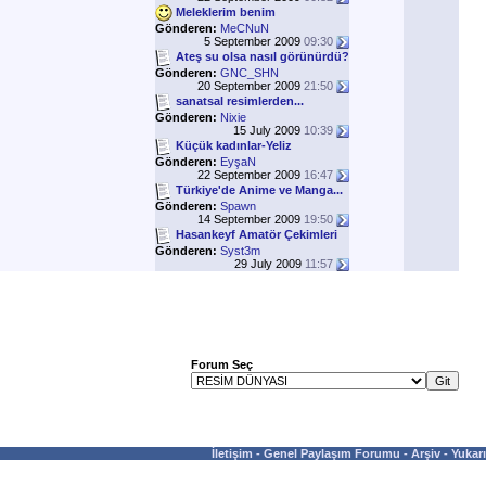
Meleklerim benim
Gönderen:
MeCNuN
5 September 2009
09:30
Ateş su olsa nasıl görünürdü?
Gönderen:
GNC_SHN
20 September 2009
21:50
sanatsal resimlerden...
Gönderen:
Nixie
15 July 2009
10:39
Küçük kadınlar-Yeliz
Gönderen:
EyşaN
22 September 2009
16:47
Türkiye'de Anime ve Manga...
Gönderen:
Spawn
14 September 2009
19:50
Hasankeyf Amatör Çekimleri
Gönderen:
Syst3m
29 July 2009
11:57
Forum Seç
İletişim
-
Genel Paylaşım Forumu
-
Arşiv
-
Yukarı