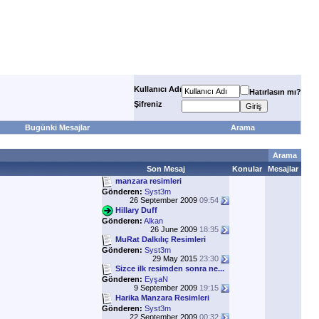
Kullanıcı Adı
Hatırlasın mı?
Şifreniz
Bugünki Mesajlar
Arama
Arama
Son Mesaj
Konular
Mesajlar
manzara resimleri
Gönderen:
Syst3m
26 September 2009
09:54
Hillary Duff
Gönderen:
Alkan
26 June 2009
18:35
MuRat Dalkılıç Resimleri
Gönderen:
Syst3m
29 May 2015
23:30
Sizce ilk resimden sonra ne...
Gönderen:
EyşaN
9 September 2009
19:15
Harika Manzara Resimleri
Gönderen:
Syst3m
22 September 2009
00:32