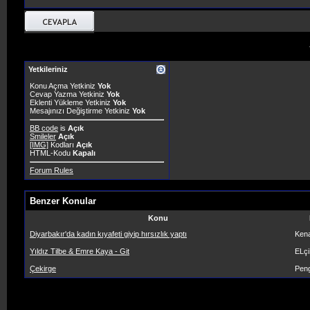
Yetkileriniz
Konu Açma Yetkiniz
Yok
Cevap Yazma Yetkiniz
Yok
Eklenti Yükleme Yetkiniz
Yok
Mesajınızı Değiştirme Yetkiniz
Yok
BB code
is
Açık
Smileler
Açık
[IMG]
Kodları
Açık
HTML-Kodu
Kapalı
Forum Rules
Benzer Konular
Konu
Diyarbakır'da kadın kıyafeti giyip hırsızlık yaptı
Ken
Yıldız Tilbe & Emre Kaya - Git
ELç
Çekirge
Pen