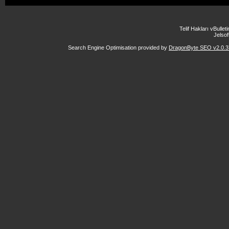
Telif Hakları vBulle
Jelsoft
Search Engine Optimisation provided by
DragonByte SEO v2.0.37