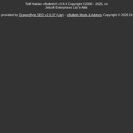
Telif Hakları vBulletin® v3.8.4 Copyright ©2000 - 2026, ve
Jelsoft Enterprises Ltd.'e Aittir.
n provided by
DragonByte SEO v2.0.37 (Lite)
-
vBulletin Mods & Addons
Copyright © 2026 Dr