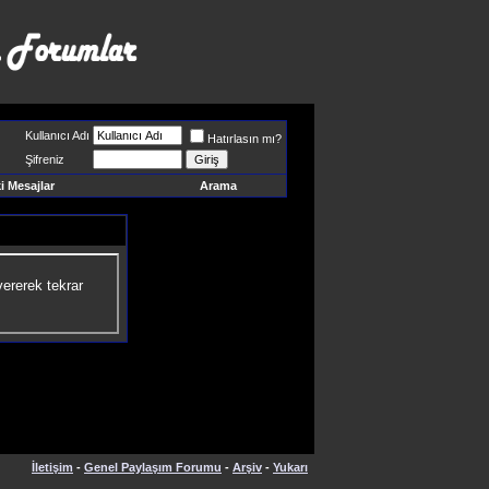
Kullanıcı Adı
Hatırlasın mı?
Şifreniz
 Mesajlar
Arama
ererek tekrar
İletişim
-
Genel Paylaşım Forumu
-
Arşiv
-
Yukarı