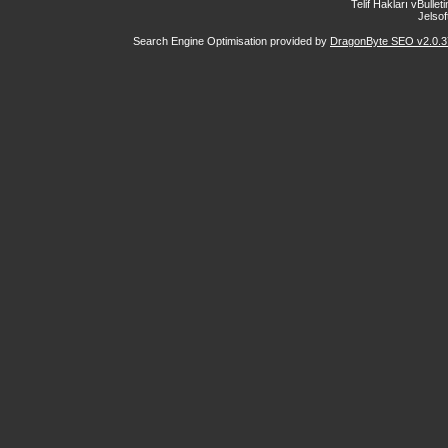
Telif Hakları vBulle
Jelsoft
Search Engine Optimisation provided by
DragonByte SEO v2.0.37