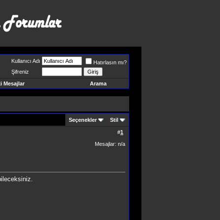
Kullanıcı Adı
Hatırlasın mı?
Şifreniz
 Mesajlar
Arama
Seçenekler
Stil
#
1
Mesajlar: n/a
ileceksiniz.