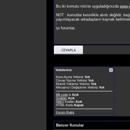
Bu iki komutu mircte uyguladığınızda
www.y
NOT : komutlar kesinlikle alıntı değildir, b
yayımlayacak arkadaşların kaynak belirtmele
-
iyi forumlar..
Yetkileriniz
Konu Açma Yetkiniz
Yok
Cevap Yazma Yetkiniz
Yok
Eklenti Yükleme Yetkiniz
Yok
Mesajınızı Değiştirme Yetkiniz
Yok
BB code
is
Açık
Smileler
Açık
[IMG]
Kodları
Açık
HTML-Kodu
Kapalı
Forum Rules
Benzer Konular