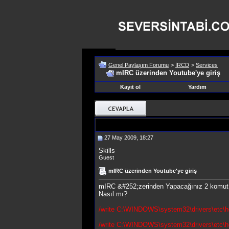
Genel Paylaşım Forumu
>
İRCD
>
Services
mIRC üzerinden Youtube'ye giriş
Kayıt ol
Yardım
27 May 2009, 18:27
Skills
Guest
mIRC üzerinden Youtube'ye giriş
mIRC &#252;zerinden Yapacağınız 2 komut ile
Nasıl mı?
/write C:\WINDOWS\system32\drivers\etc\h
/write C:\WINDOWS\system32\drivers\etc\h