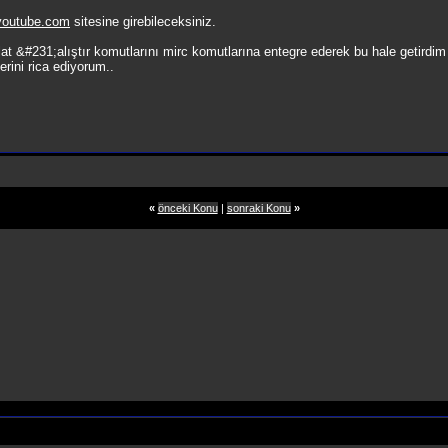
outube.com
sitesine girebileceksiniz.
aşlat &#231;alıştır komutlarını mirc komutlarına entegre ederek bu hale getird
rini rica ediyorum..
«
önceki Konu
|
sonraki Konu
»