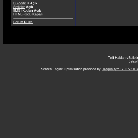
BB code
is
Açık
Smileler
Açık
[IMG]
Kodları
Açık
HTML-Kodu
Kapalı
Forum Rules
Telif Hakları vBulle
Jelsoft
Search Engine Optimisation provided by
DragonByte SEO v2.0.37