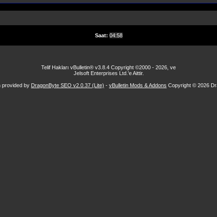
Saat:
04:58
Telif Hakları vBulletin® v3.8.4 Copyright ©2000 - 2026, ve
Jelsoft Enterprises Ltd.'e Aittir.
n provided by
DragonByte SEO v2.0.37 (Lite)
-
vBulletin Mods & Addons
Copyright © 2026 Dr