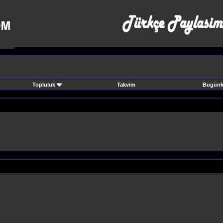
Topluluk
Takvim
Bugünki