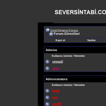
Genel Paylaşım Forumu
Forum-Görevlileri
Kayıt ol
Yardım
Admine
Kullanıcı isminiz / Nereden
ceysuU
Jade
Administrators
Kullanıcı isminiz / Nereden
head
reis
reis54