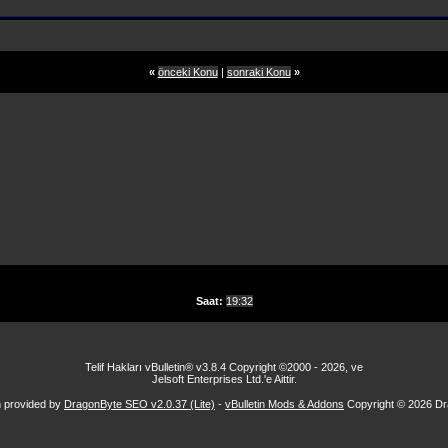
«
önceki Konu
|
sonraki Konu
»
Saat:
19:32
Telif Hakları vBulletin® v3.8.4 Copyright ©2000 - 2026, ve
Jelsoft Enterprises Ltd.'e Aittir.
n provided by
DragonByte SEO v2.0.37 (Lite)
-
vBulletin Mods & Addons
Copyright © 2026 Dr