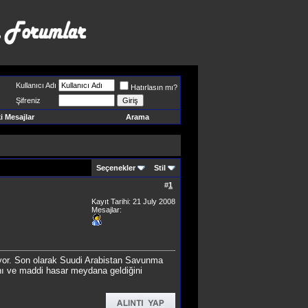
Kullanıcı Adı
Hatırlasın mı?
Şifreniz
 Mesajlar
Arama
Seçenekler
Stil
#
1
Kayıt Tarihi: 21 July 2008
Mesajlar:
riyor. Son olarak Suudi Arabistan Savunma
ını ve maddi hasar meydana geldiğini