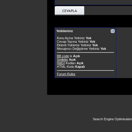
Yetkileriniz
Konu Açma Yetkiniz
Yok
Cevap Yazma Yetkiniz
Yok
Eklenti Yükleme Yetkiniz
Yok
Mesajınızı Değiştirme Yetkiniz
Yok
BB code
is
Açık
Smileler
Açık
[IMG]
Kodları
Açık
HTML-Kodu
Kapalı
Forum Rules
Search Engine Optimisatio