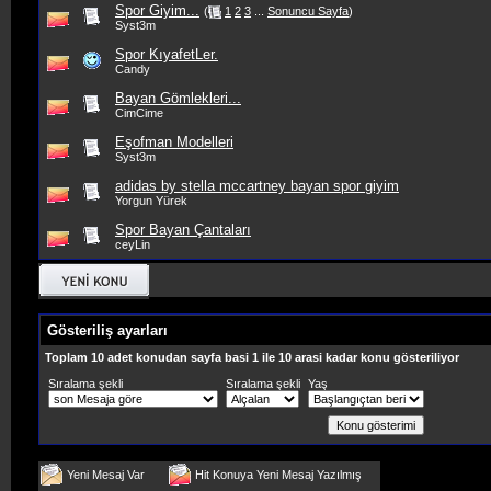
Spor Giyim...
(
1
2
3
...
Sonuncu Sayfa
)
Syst3m
Spor KıyafetLer.
Candy
Bayan Gömlekleri...
CimCime
Eşofman Modelleri
Syst3m
adidas by stella mccartney bayan spor giyim
Yorgun Yürek
Spor Bayan Çantaları
ceyLin
Gösteriliş ayarları
Toplam 10 adet konudan sayfa basi 1 ile 10 arasi kadar konu gösteriliyor
Sıralama şekli
Sıralama şekli
Yaş
Yeni Mesaj Var
Hit Konuya Yeni Mesaj Yazılmış