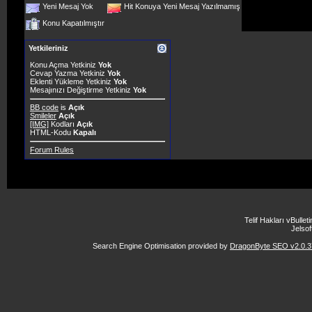
Yeni Mesaj Yok
Hit Konuya Yeni Mesaj Yazılmamış
Konu Kapatılmıştır
Yetkileriniz
Konu Açma Yetkiniz
Yok
Cevap Yazma Yetkiniz
Yok
Eklenti Yükleme Yetkiniz
Yok
Mesajınızı Değiştirme Yetkiniz
Yok
BB code
is
Açık
Smileler
Açık
[IMG]
Kodları
Açık
HTML-Kodu
Kapalı
Forum Rules
Telif Hakları vBulle
Jelsoft
Search Engine Optimisation provided by
DragonByte SEO v2.0.37