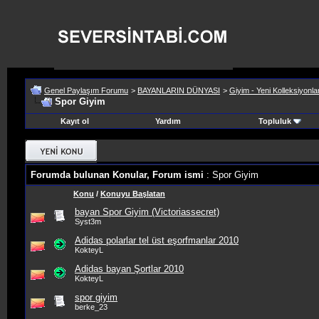
Genel Paylaşım Forumu
>
BAYANLARIN DÜNYASI
>
Giyim - Yeni Kolleksiyonla
Spor Giyim
Kayıt ol
Yardım
Topluluk
Forumda bulunan Konular, Forum ismi
: Spor Giyim
Konu
/
Konuyu Başlatan
bayan Spor Giyim (Victoriassecret)
Syst3m
Adidas polarlar tel üst eşorfmanlar 2010
KokteyL
Adidas bayan Şortlar 2010
KokteyL
spor giyim
berke_23