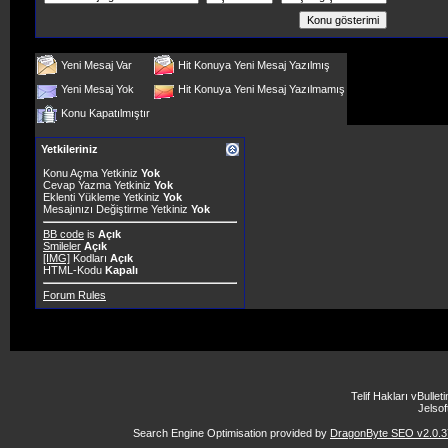
Yeni Mesaj Var
Hit Konuya Yeni Mesaj Yazılmış
Yeni Mesaj Yok
Hit Konuya Yeni Mesaj Yazılmamış
Konu Kapatılmıştır
Yetkileriniz
Konu Açma Yetkiniz
Yok
Cevap Yazma Yetkiniz
Yok
Eklenti Yükleme Yetkiniz
Yok
Mesajınızı Değiştirme Yetkiniz
Yok
BB code
is
Açık
Smileler
Açık
[IMG]
Kodları
Açık
HTML-Kodu
Kapalı
Forum Rules
Telif Hakları vBulle
Jelsoft
Search Engine Optimisation provided by
DragonByte SEO v2.0.37