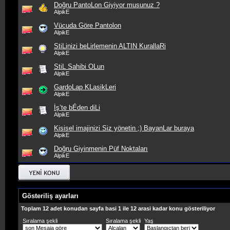
Doğru PantoLon Giyiyor musunuz ?
AlpikE
Vücuda Göre Pantolon
AlpikE
StiLinizi beLirlemenin ALTIN KurallaRi
AlpikE
StiL Sahibi OLun
AlpikE
GardoLap KLasikLeri
AlpikE
İş’te bÉden diLi
AlpikE
Kisisel imajinizi Siz yönetin ;) BayanLar buraya
AlpikE
Doğru Giyinmenin Püf Noktaları
AlpikE
Gösteriliş ayarları
Toplam 12 adet konudan sayfa basi 1 ile 12 arasi kadar konu gösteriliyor
Sıralama şekli
Sıralama şekli
Yaş