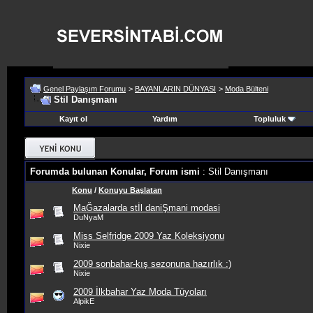
Genel Paylaşım Forumu
>
BAYANLARIN DÜNYASI
>
Moda Bülteni
Stil Danışmanı
Kayıt ol
Yardım
Topluluk
Forumda bulunan Konular, Forum ismi
: Stil Danışmanı
Konu
/
Konuyu Başlatan
MaĞazalarda stİl daniŞmani modasi
DuNyaM
Miss Selfridge 2009 Yaz Koleksiyonu
Nixie
2009 sonbahar-kış sezonuna hazırlık :)
Nixie
2009 İlkbahar Yaz Moda Tüyoları
AlpikE