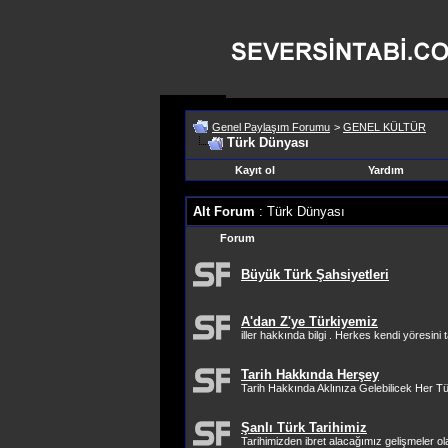
Genel Paylaşım Forumu
>
GENEL KÜLTÜR
Türk Dünyası
Kayıt ol
Yardım
Alt Forum
: Türk Dünyası
Forum
Büyük Türk Şahsiyetleri
A'dan Z'ye Türkiyemiz
iller hakkında bilgi . Herkes kendi yöresini t
Tarih Hakkında Herşey
Tarih Hakkında Aklınıza Gelebilicek Her Tü
Şanlı Türk Tarihimiz
Tarihimizden ibret alacağımız gelişmeler ol