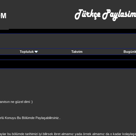
Topluluk
Takvim
Bugünki
anıtsın ne güzel dimi :)
rlü Konuyu Bu Bölümde Paylaşabilirsiniz..
aylar bu bölümde tarihimizi iyi bilirsek ibret almamız yada örnek almamız da o kadar kolaylaşır