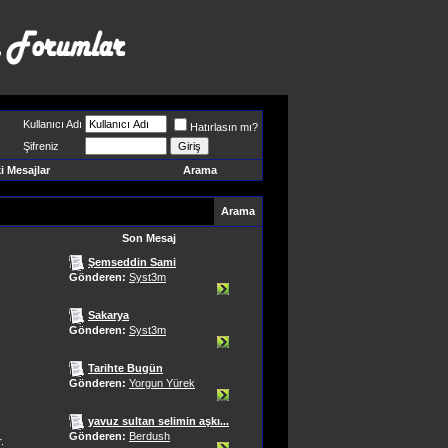
Kullanıcı Adı
Hatırlasın mı?
Şifreniz
 Mesajlar
Arama
Arama
Son Mesaj
Şemseddin Sami
Gönderen:
Syst3m
Sakarya
Gönderen:
Syst3m
Tarihte Bugün
Gönderen:
Yorgun Yürek
yavuz sultan selimin aşkı...
Gönderen:
Berdush
.