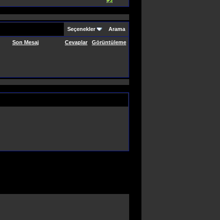
Seçenekler
Arama
Son Mesaj
Cevaplar
Görüntüleme