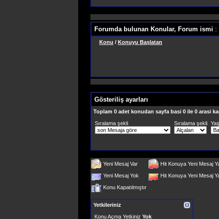
Forumda bulunan Konular, Forum ismi
:
Konu
/
Konuyu Başlatan
Gösteriliş ayarları
Toplam 0 adet konudan sayfa basi 0 ile 0 arasi ka
Sıralama şekli
Sıralama şekli
Ya
Yeni Mesaj Var
Hit Konuya Yeni Mesaj Y
Yeni Mesaj Yok
Hit Konuya Yeni Mesaj 
Konu Kapatılmıştır
Yetkileriniz
Konu Açma Yetkiniz
Yok