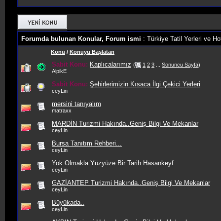
Forumda bulunan Konular, Forum ismi
: Türkiye Tatil Yerleri ve Hot
Konu
/
Konuyu Başlatan
Sabit Konu:
Kaplıcalarımız
(
1
2
3
...
Sonuncu Sayfa
)
AlpikE
Sabit Konu:
Şehirlerimizin Kısaca İlgi Çekici Yerleri
ceyLin
mersini tanıyalım
matraxx
MARDİN Turizmi Hakında..Geniş Bilgi Ve Mekanlar
ceyLin
Bursa Tanıtım Rehberi...
ceyLin
Yok Olmakla Yüzyüze Bir Tarih:Hasankeyf
ceyLin
GAZİANTEP Turizmi Hakında..Geniş Bilgi Ve Mekanlar
ceyLin
Büyükada..
ceyLin