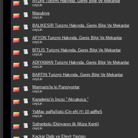
AYDIN Turizmi Hakında..Geniş Bilgi Ve Mekanlar
ceyLin
Maşukiye
ceyLin
BALIKESİR Turizmi Hakında..Geniş Bilgi Ve Mekanlar
ceyLin
AFYON Turizmi Hakında..Geniş Bilgi Ve Mekanlar
ceyLin
BİTLİS Turizmi Hakında..Geniş Bilgi Ve Mekanlar
ceyLin
ADIYAMAN Turizmi Hakında..Geniş Bilgi Ve Mekanlar
ceyLin
BARTIN Turizmi Hakında..Geniş Bilgi Ve Mekanlar
ceyLin
Marmaris'te ki Pansiyonlar
ceyLin
Karadeniz'in İncisi '' Akçakoca ''
ceyLin
YaMaç paRaŞütü iÇin eN iYi 10 adReS
ceyLin
Safranbolu (Dünyanın ilk Müze Kenti)
ceyLin
Kaçkar Dağı ve Elevit Yaylası