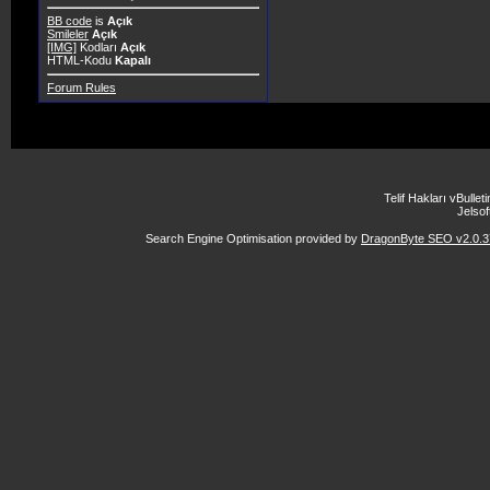
BB code
is
Açık
Smileler
Açık
[IMG]
Kodları
Açık
HTML-Kodu
Kapalı
Forum Rules
Telif Hakları vBulle
Jelsoft
Search Engine Optimisation provided by
DragonByte SEO v2.0.37