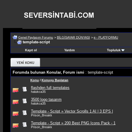
Genel Paylaşım Forumu
>
BİLGİSAYAR DÜNYASI
>
e - PLATFORMU
template-script
Kayıt ol
Yardım
Topluluk
Forumda bulunan Konular, Forum ismi
: template-script
Konu
/
Konuyu Başlatan
flashden full templates
halukca35
3500 logo tasarım
halukca35
Template - Script » Vector Scrolls 1 AI | 3 EPS |
Prison_Breakk
Template - Script » 200 Best PNG Icons Pack - 1
Prison_Breakk