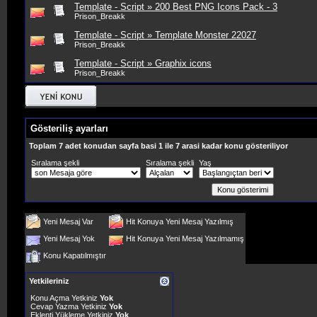
Template - Script » 200 Best PNG Icons Pack - 3
Prison_Breakk
Template - Script » Template Monster 22027
Prison_Breakk
Template - Script » Graphix icons
Prison_Breakk
Gösteriliş ayarları
Toplam 7 adet konudan sayfa basi 1 ile 7 arasi kadar konu gösteriliyor
Sıralama şekli
Sıralama şekli
Yaş
Yeni Mesaj Var
Hit Konuya Yeni Mesaj Yazılmış
Yeni Mesaj Yok
Hit Konuya Yeni Mesaj Yazılmamış
Konu Kapatılmıştır
Yetkileriniz
Konu Açma Yetkiniz
Yok
Cevap Yazma Yetkiniz
Yok
Eklenti Yükleme Yetkiniz
Yok