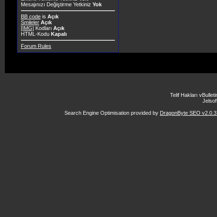
Mesajınızı Değiştirme Yetkiniz
Yok
BB code
is
Açık
Smileler
Açık
[IMG]
Kodları
Açık
HTML-Kodu
Kapalı
Forum Rules
Telif Hakları vBulle
Jelsoft
Search Engine Optimisation provided by
DragonByte SEO v2.0.37