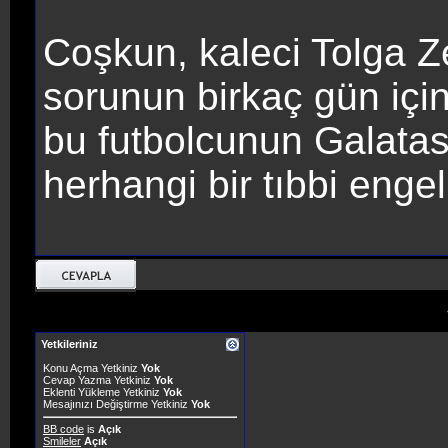
Coşkun, kaleci Tolga Z
sorunun birkaç gün iç
bu futbolcunun Galat
herhangi bir tıbbi enge
Yetkileriniz
Konu Açma Yetkiniz
Yok
Cevap Yazma Yetkiniz
Yok
Eklenti Yükleme Yetkiniz
Yok
Mesajınızı Değiştirme Yetkiniz
Yok
BB code
is
Açık
Smileler
Açık