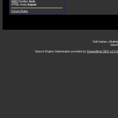
[IMG]
Kodları
Açık
HTML-Kodu
Kapalı
Forum Rules
Telif Hakları vBulle
Jelsoft
Search Engine Optimisation provided by
DragonByte SEO v2.0.37