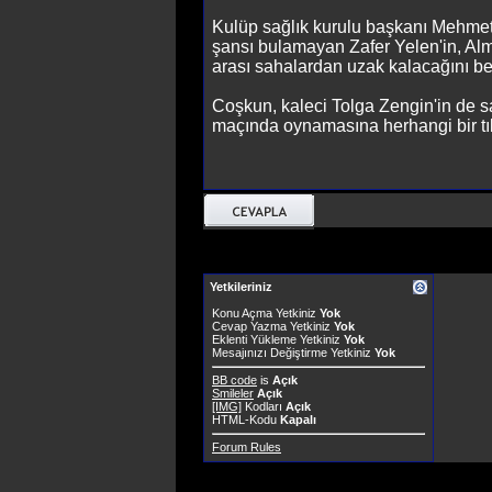
Kulüp sağlık kurulu başkanı Mehmet 
şansı bulamayan Zafer Yelen'in, Alm
arası sahalardan uzak kalacağını beli
Coşkun, kaleci Tolga Zengin'in de 
maçında oynamasına herhangi bir tı
Yetkileriniz
Konu Açma Yetkiniz
Yok
Cevap Yazma Yetkiniz
Yok
Eklenti Yükleme Yetkiniz
Yok
Mesajınızı Değiştirme Yetkiniz
Yok
BB code
is
Açık
Smileler
Açık
[IMG]
Kodları
Açık
HTML-Kodu
Kapalı
Forum Rules