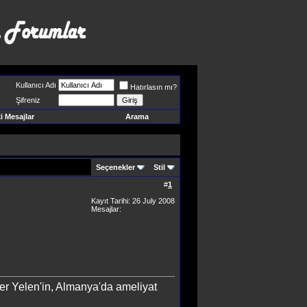
Kullanıcı Adı
Hatırlasın mı?
Şifreniz
 Mesajlar
Arama
Seçenekler
Stil
#
1
Kayıt Tarihi: 26 July 2008
Mesajlar:
er Yelen'in, Almanya'da ameliyat