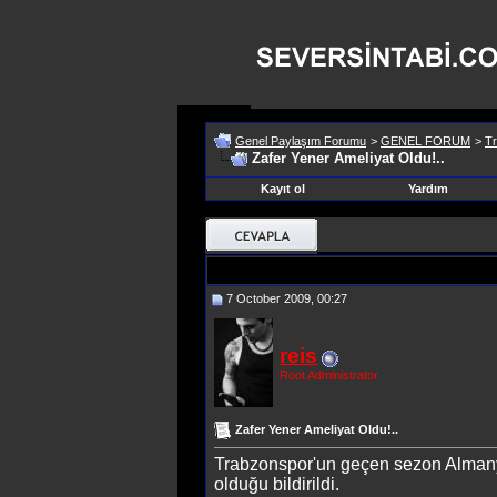
Genel Paylaşım Forumu
>
GENEL FORUM
>
Tr
Zafer Yener Ameliyat Oldu!..
Kayıt ol
Yardım
7 October 2009, 00:27
reis
Root Administrator
Zafer Yener Ameliyat Oldu!..
Trabzonspor'un geçen sezon Almanya
olduğu bildirildi.