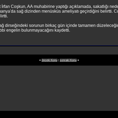
İrfan Coşkun, AA muhabirine yaptığı açıklamada, sakatlığı ned
anya'da sağ dizinden menüsküs ameliyatı geçirdiğini belirtti. C
rtti.
sağ dirseğindeki sorunun birkaç gün içinde tamamen düzeleceği
bbi engelin bulunmayacağını kaydetti.
«
önceki Konu
|
sonraki Konu
»