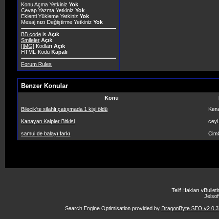
Konu Açma Yetkiniz
Yok
Cevap Yazma Yetkiniz
Yok
Eklenti Yükleme Yetkiniz
Yok
Mesajınızı Değiştirme Yetkiniz
Yok
BB code
is
Açık
Smileler
Açık
[IMG]
Kodları
Açık
HTML-Kodu
Kapalı
Forum Rules
Benzer Konular
Konu
Bilecik'te silahlı çatışmada 1 kişi öldü
Ken
Kanayan Kalpler Bitkisi
ceyL
samui de balayı farkı
Cim
Telif Hakları vBulle
Jelsoft
Search Engine Optimisation provided by
DragonByte SEO v2.0.37