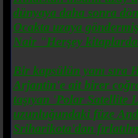
dünyaya daha sonra döne
Ocakta uzaya göndermi
Nair
"Herşey kitaplardak
Bir kapsülün yanı sıra 
Arjantin'e ait birer coğ
taşıyan 'Polar Satellite
uzunluğundaki füze
Andr
Sriharikota'dan fırlatılmı