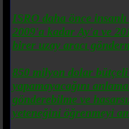
ISRO
daha önce
insanlı
2009'a kadar Ay'a ve 20
birer uzay aracı gönderm
850 milyon dolar bütçel
yapamayacağını anlamak
gönderebilme ve hasarsız
yeteneğini öğrenmeyi am