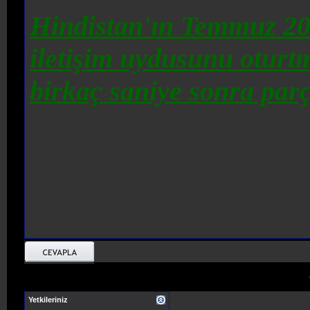
Hindistan'ın Temmuz 20
iletişim uydusunu oturtma
birkaç saniye sonra parç
Yetkileriniz