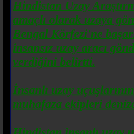
Hindistan Uzay Araştır
amaçlı olarak uzaya gön
Bengal Körfezi'ne başar
insansız uzay aracı gönd
verdiğini belirtti.
İnsanlı uzay uçuşlarını
muhafaza ekipleri deniz
Hindistan
insanlı uzay u