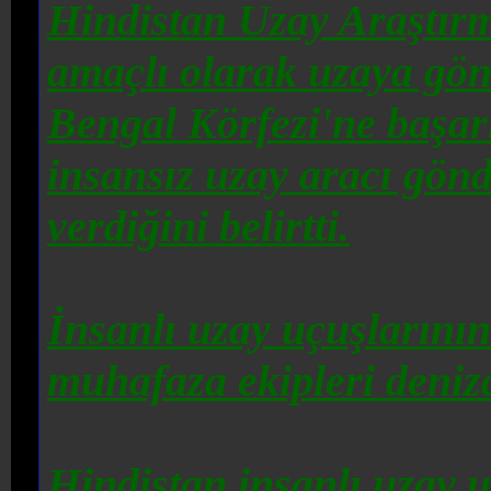
Hindistan Uzay Araştır
amaçlı olarak uzaya gön
Bengal Körfezi'ne başar
insansız uzay aracı gönd
verdiğini belirtti.
İnsanlı uzay uçuşlarını
muhafaza ekipleri deniz
Hindistan
insanlı uzay u