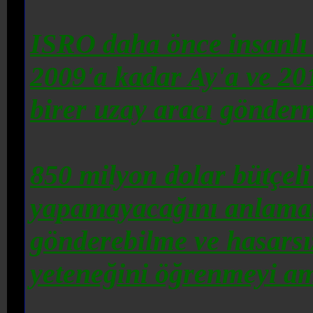
ISRO
daha önce
insanlı
2009'a kadar Ay'a ve 20
birer uzay aracı gönderm
850 milyon dolar bütçel
yapamayacağını anlamak
gönderebilme ve hasarsız
yeteneğini öğrenmeyi am