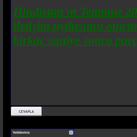
Hindistan'ın Temmuz 20
iletişim uydusunu oturtma
birkaç saniye sonra parç
Yetkileriniz