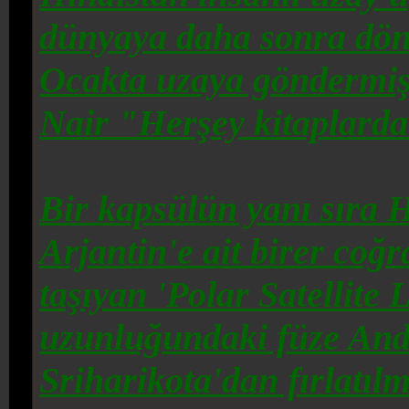
dünyaya daha sonra döne
Ocakta uzaya göndermi
Nair
"Herşey kitaplardak
Bir kapsülün yanı sıra 
Arjantin'e ait birer coğ
taşıyan 'Polar Satellite
uzunluğundaki füze
Andr
Sriharikota'dan fırlatılmı