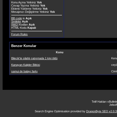
Konu Açma Yetkiniz
Yok
Cevap Yazma Yetkiniz
Yok
Eklenti Yükleme Yetkiniz
Yok
Mesajınızı Değiştirme Yetkiniz
Yok
BB code
is
Açık
Smileler
Açık
[IMG]
Kodları
Açık
HTML-Kodu
Kapalı
Forum Rules
Benzer Konular
Konu
Bilecik'te silahlı çatışmada 1 kişi öldü
Ken
Kanayan Kalpler Bitkisi
ceyL
samui de balayı farkı
Cim
Telif Hakları vBulle
Jelsoft
Search Engine Optimisation provided by
DragonByte SEO v2.0.37