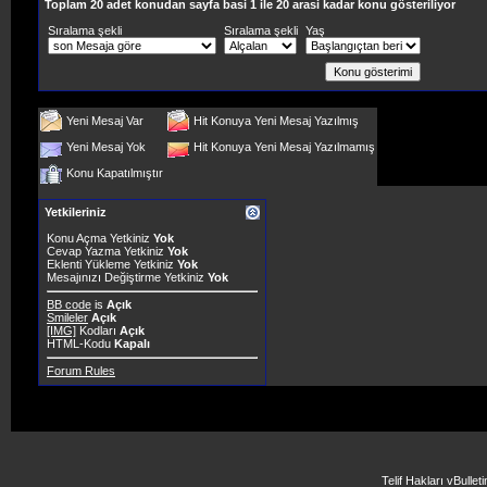
Toplam 20 adet konudan sayfa basi 1 ile 20 arasi kadar konu gösteriliyor
Sıralama şekli
Sıralama şekli
Yaş
Yeni Mesaj Var
Hit Konuya Yeni Mesaj Yazılmış
Yeni Mesaj Yok
Hit Konuya Yeni Mesaj Yazılmamış
Konu Kapatılmıştır
Yetkileriniz
Konu Açma Yetkiniz
Yok
Cevap Yazma Yetkiniz
Yok
Eklenti Yükleme Yetkiniz
Yok
Mesajınızı Değiştirme Yetkiniz
Yok
BB code
is
Açık
Smileler
Açık
[IMG]
Kodları
Açık
HTML-Kodu
Kapalı
Forum Rules
Telif Hakları vBulle