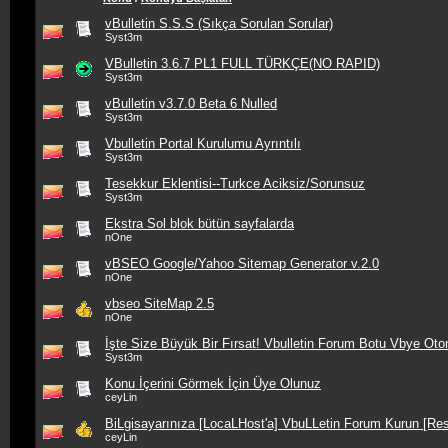
vBulletin S.S.S (Sıkça Sorulan Sorular)
Syst3m
VBulletin 3.6.7 PL1 FULL TÜRKÇE(NO RAPID)
Syst3m
vBulletin v3.7.0 Beta 6 Nulled
Syst3m
Vbulletin Portal Kurulumu Ayrıntılı
Syst3m
Tesekkur Eklentisi--Turkce Aciksiz/Sorunsuz
Syst3m
Ekstra Sol blok bütün sayfalarda
nOne
vBSEO Google/Yahoo Sitemap Generator v.2.0
nOne
vbseo SiteMap 2.5
nOne
İşte Size Büyük Bir Fırsat! Vbulletin Forum Botu Vbye Oto
Syst3m
Konu İçerini Görmek İçin Üye Olunuz
ceyLin
BiLgisayarınıza [LocaLHost'a] VbuLLetin Forum Kurun [Re
ceyLin