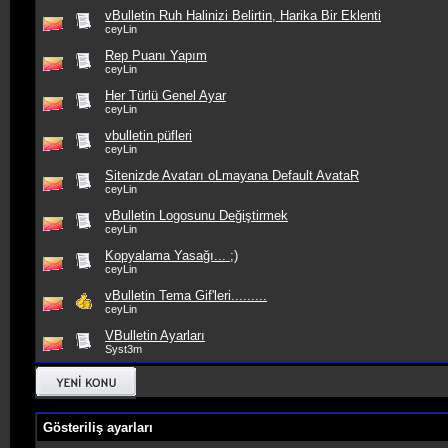
vBulletin Ruh Halinizi Belirtin, Harika Bir Eklenti
ceyLin
Rep Puanı Yapım
ceyLin
Her Türlü Genel Ayar
ceyLin
vbulletin püfleri
ceyLin
Sitenizde Avatarı oLmayana Default AvataR
ceyLin
vBulletin Logosunu Değiştirmek
ceyLin
Kopyalama Yasağı... ;)
ceyLin
vBulletin Tema Gif'leri.........
ceyLin
VBulletin Ayarları
Syst3m
Gösteriliş ayarları