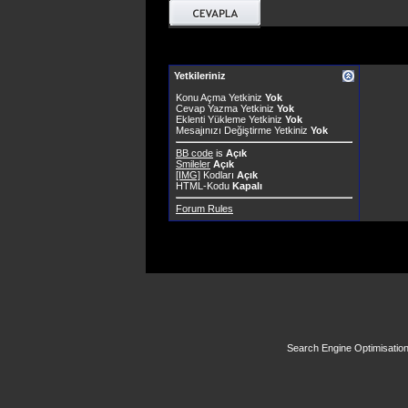
Yetkileriniz
Konu Açma Yetkiniz
Yok
Cevap Yazma Yetkiniz
Yok
Eklenti Yükleme Yetkiniz
Yok
Mesajınızı Değiştirme Yetkiniz
Yok
BB code
is
Açık
Smileler
Açık
[IMG]
Kodları
Açık
HTML-Kodu
Kapalı
Forum Rules
Search Engine Optimisatio