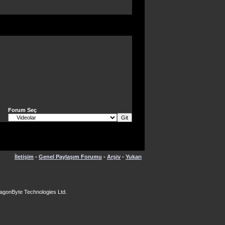
Forum Seç
İletişim
-
Genel Paylaşım Forumu
-
Arşiv
-
Yukarı
agonByte Technologies Ltd.