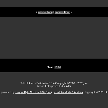
«
önceki Konu
|
sonraki Konu
»
Saat:
18:01
Telif Hakları vBulletin® v3.8.4 Copyright ©2000 - 2026, ve
Jelsoft Enterprises Ltd.'e Aittir.
n provided by
DragonByte SEO v2.0.37 (Lite)
-
vBulletin Mods & Addons
Copyright © 2026 Dr