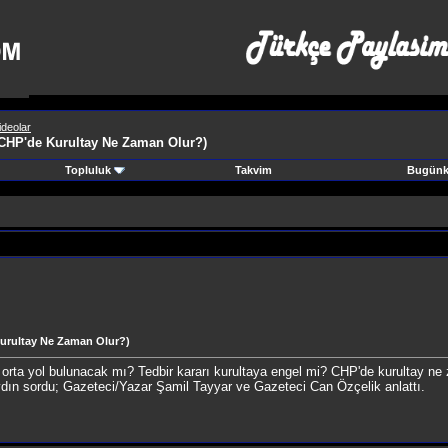
ideolar
(CHP'de Kurultay Ne Zaman Olur?)
Topluluk
Takvim
Bugünki
Kurultay Ne Zaman Olur?)
 orta yol bulunacak mı? Tedbir kararı kurultaya engel mi? CHP'de kurultay ne 
ydın sordu; Gazeteci/Yazar Şamil Tayyar ve Gazeteci Can Özçelik anlattı.