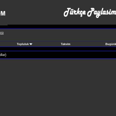
SI
Topluluk
Takvim
Bugünki
lar)