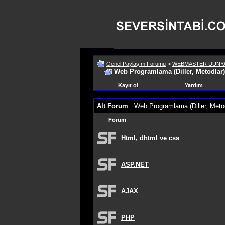
Genel Paylaşım Forumu
>
WEBMASTER DÜNYA
Web Programlama (Diller, Metodlar)
Kayıt ol
Yardım
Alt Forum
: Web Programlama (Diller, Metod
Forum
Html, dhtml ve css
ASP.NET
AJAX
PHP