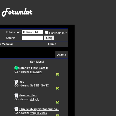
Kullanıcı Adı
Hatırlasın mı?
Şifreniz
 Mesajlar
Arama
Arama
Son Mesaj
Sitenize Flash Saat ;)
Gönderen:
MeCNuN
asp
Gönderen:
SeSSiZ_GeNC
dom sınıfları
Gönderen:
deLy (:
Php ile Mysql veritabanında...
Gönderen:
Yorgun Yürek