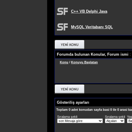
C++ VB Delphi Java
MySQL Veritabanı SQL
Forumda bulunan Konular, Forum ismi
:
Konu
/
Konuyu Başlatan
Gösteriliş ayarları
Toplam 0 adet konudan sayfa basi 0 ile 0 arasi ka
Sıralama şekli
Sıralama şekli
Ya