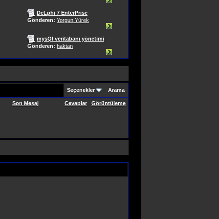
DeLphi 7 EnterPrise
Gönderen:
Yorgun Yürek
mysQl veritabanı yönetimi
Gönderen:
haktan
Seçenekler
Arama
Son Mesaj
Cevaplar
Görüntüleme