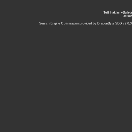
Telif Hakları vBulle
Jelsoft
Search Engine Optimisation provided by
DragonByte SEO v2.0.37