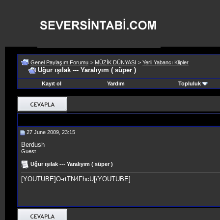
Genel Paylaşım Forumu
>
MÜZİK DÜNYASI
>
Yerli Yabancı Klipler
Uğur ışılak --- Yaralıyım ( süper )
Kayıt ol
Yardım
Topluluk
27 June 2009, 23:15
Berdush
Guest
Uğur ışılak --- Yaralıyım ( süper )
[YOUTUBE]O-rtTN4FhcU[/YOUTUBE]