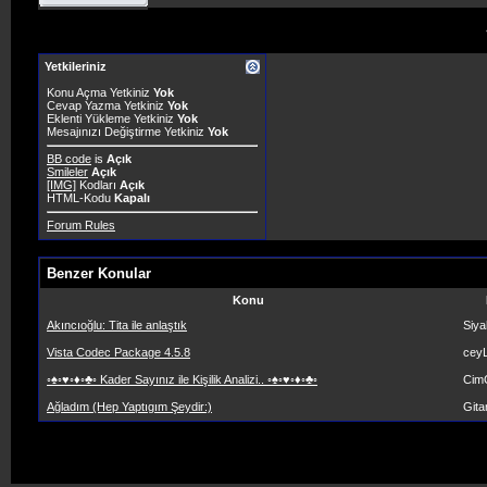
Yetkileriniz
Konu Açma Yetkiniz
Yok
Cevap Yazma Yetkiniz
Yok
Eklenti Yükleme Yetkiniz
Yok
Mesajınızı Değiştirme Yetkiniz
Yok
BB code
is
Açık
Smileler
Açık
[IMG]
Kodları
Açık
HTML-Kodu
Kapalı
Forum Rules
Benzer Konular
Konu
Akıncıoğlu: Tita ile anlaştık
Siya
Vista Codec Package 4.5.8
ceyL
◦♠◦♥◦♦◦♣◦ Kader Sayınız ile Kişilik Analizi.. ◦♠◦♥◦♦◦♣◦
Cim
Ağladım (Hep Yaptıgım Şeydir:)
Gitar