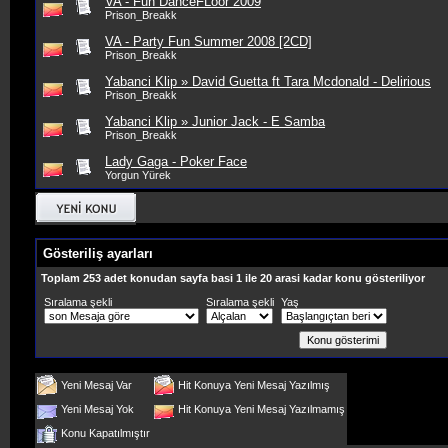
VA - Fun DanceFLoor 2009
Prison_Breakk
VA - Party Fun Summer 2008 [2CD]
Prison_Breakk
Yabanci Klip » David Guetta ft Tara Mcdonald - Delirious
Prison_Breakk
Yabanci Klip » Junior Jack - E Samba
Prison_Breakk
Lady Gaga - Poker Face
Yorgun Yürek
Gösteriliş ayarları
Toplam 253 adet konudan sayfa basi 1 ile 20 arasi kadar konu gösteriliyor
Sıralama şekli
Sıralama şekli
Yaş
Yeni Mesaj Var
Hit Konuya Yeni Mesaj Yazılmış
Yeni Mesaj Yok
Hit Konuya Yeni Mesaj Yazılmamış
Konu Kapatılmıştır