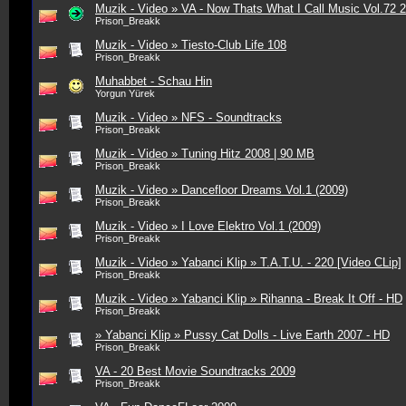
Muzik - Video » VA - Now Thats What I Call Music Vol.72
Prison_Breakk
Muzik - Video » Tiesto-Club Life 108
Prison_Breakk
Muhabbet - Schau Hin
Yorgun Yürek
Muzik - Video » NFS - Soundtracks
Prison_Breakk
Muzik - Video » Tuning Hitz 2008 | 90 MB
Prison_Breakk
Muzik - Video » Dancefloor Dreams Vol.1 (2009)
Prison_Breakk
Muzik - Video » I Love Elektro Vol.1 (2009)
Prison_Breakk
Muzik - Video » Yabanci Klip » T.A.T.U. - 220 [Video CLip]
Prison_Breakk
Muzik - Video » Yabanci Klip » Rihanna - Break It Off - HD
Prison_Breakk
» Yabanci Klip » Pussy Cat Dolls - Live Earth 2007 - HD
Prison_Breakk
VA - 20 Best Movie Soundtracks 2009
Prison_Breakk