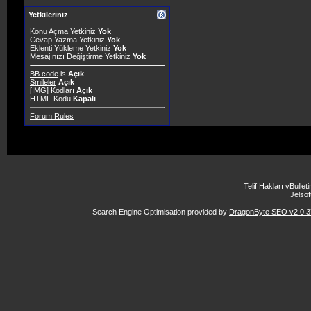
Yetkileriniz
Konu Açma Yetkiniz
Yok
Cevap Yazma Yetkiniz
Yok
Eklenti Yükleme Yetkiniz
Yok
Mesajınızı Değiştirme Yetkiniz
Yok
BB code
is
Açık
Smileler
Açık
[IMG]
Kodları
Açık
HTML-Kodu
Kapalı
Forum Rules
Telif Hakları vBulle
Jelsoft
Search Engine Optimisation provided by
DragonByte SEO v2.0.37