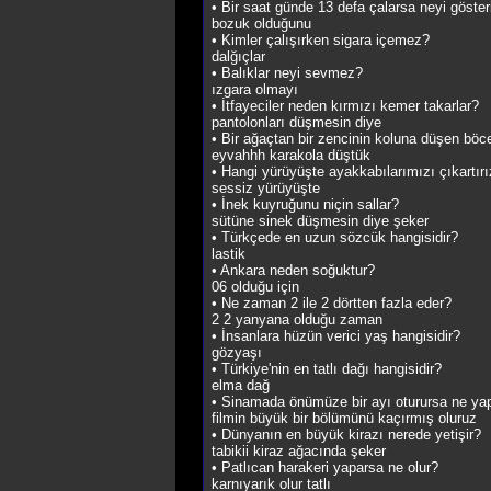
• Bir saat günde 13 defa çalarsa neyi göster
bozuk olduğunu
• Kimler çalışırken sigara içemez?
dalğıçlar
• Balıklar neyi sevmez?
ızgara olmayı
• İtfayeciler neden kırmızı kemer takarlar?
pantolonları düşmesin diye
• Bir ağaçtan bir zencinin koluna düşen böc
eyvahhh karakola düştük
• Hangi yürüyüşte ayakkabılarımızı çıkartır
sessiz yürüyüşte
• İnek kuyruğunu niçin sallar?
sütüne sinek düşmesin diye şeker
• Türkçede en uzun sözcük hangisidir?
lastik
• Ankara neden soğuktur?
06 olduğu için
• Ne zaman 2 ile 2 dörtten fazla eder?
2 2 yanyana olduğu zaman
• İnsanlara hüzün verici yaş hangisidir?
gözyaşı
• Türkiye'nin en tatlı dağı hangisidir?
elma dağ
• Sinamada önümüze bir ayı oturursa ne ya
filmin büyük bir bölümünü kaçırmış oluruz
• Dünyanın en büyük kirazı nerede yetişir?
tabikii kiraz ağacında şeker
• Patlıcan harakeri yaparsa ne olur?
karnıyarık olur tatlı