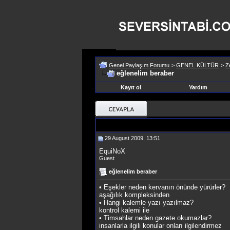
Genel Paylaşım Forumu
>
GENEL KÜLTÜR
>
Z
eğlenelim beraber
Kayıt ol
Yardım
29 August 2009, 13:51
EquiNoX
Guest
eğlenelim beraber
• Eşekler neden kervanın önünde yürürler?
aşağılık kompleksinden
• Hangi kalemle yazı yazılmaz?
kontrol kalemi ile
• Timsahlar neden gazete okumazlar?
insanlarla ilgili konular onları ilgilendirmez