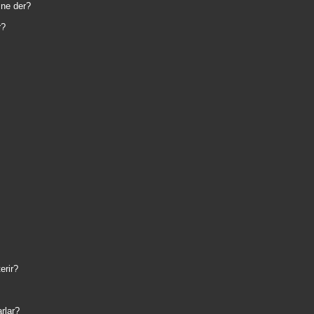
 ne der?
r?
erir?
rlar?