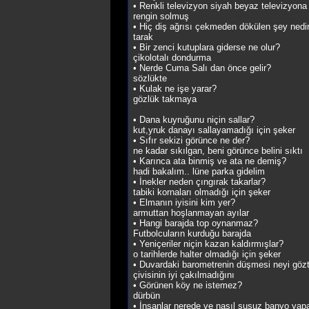
• Renkli televizyon siyah beyaz televizyona
rengin solmuş
• Hiç diş ağrısı çekmeden dökülen şey nedi
tarak
• Bir zenci kutuplara giderse ne olur?
çikolotalı dondurma
• Nerde Cuma Salı dan önce gelir?
sözlükte
• Kulak ne işe yarar?
gözlük takmaya
• Dana kuyruğunu niçin sallar?
kut,yruk danayı sallayamadığı için şeker
• Sıfır sekizi görünce ne der?
ne kadar sıkılgan, beni görünce belini sıktı
• Karınca ata binmiş ve ata ne demiş?
hadi bakalım.. lüne parka gidelim
• İnekler neden çıngırak takarlar?
tabiki kornaları olmadığı için şeker
• Elmanın iyisini kim yer?
armuttan hoşlanmayan ayılar
• Hangi barajda top oynanmaz?
Futbolcuların kurduğu barajda
• Yeniçeriler niçin kazan kaldırmışlar?
o tarihlerde halter olmadığı için şeker
• Duvardaki barometrenin düşmesi neyi gözt
çivisinin iyi çakılmadığını
• Görünen köy ne istemez?
dürbün
• İnsanlar nerede ve nasıl susuz banyo yapa