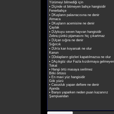
Yürümeyi bilmediği için
• İçinde ot bitmeyen bahçe hangisidir
Fenerbahçe
• Kuşların palavracısına ne denir
Atmaca
• Kuşların acemisine ne denir
Çaylak
• Uykuyu seven hayvan hangisidir
Zebra;çünkü pijamasını hiç çıkartmaz
• Uçan sığıra ne denir
Sığırcık
• Un'a kan koyarsak ne olur
Kanun
• Dolapların gözleri kapatılmazsa ne olur
• Açıkgöz olur Fazla kızdırmaya gelmeyen i
Tokat
• Hangi örtü masaya serilmez
Bitki örtüsü
• En mavi yüz hangisidir
Gök yüzü
• Casusluk yapan deftere ne denir
Ajanda
• Banyo yaparken neden puan kazanırız
Şampuandan