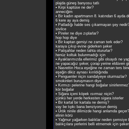
plajda güneş banyosu tatlı
• Kirpi kaptüse ne der?
anneciğim
• Bir kadın apartmanın 8. katından 6 ayda 
6 kere ay aya demiş
• Patladığı halde ses çıkarmayan şey nedir
sivilce
• Pireler ne diye zıplarlar?
hop hop diye
• Bir kaptan gemiyi ne zaman terk eder?
karaya çıkıp evine giderken şeker
• Patişahlar neden tahta otururlar?
henüz koltuk bulunmadığı için
• Ayaklarımızda ellerimiz gibi olsaydı ne ya
ne yapacağız şeker, çorap yerine eldüven gi
• Nasrettin Hoca eşeğine ne zaman ters bin
eşeğin dikiz aynası kırıldığında
• Penguenler niçin sandalyeye oturmazlar?
smokinleri buruşmasın diye
• Kırmızı pelerine hangi boğalar sinirlenmez
kör boğalar
• Siğara içeni köpek ısırmaz niçin?
çünkü her yerde herkesten sigara isterler
• Bir kartal bir kartala ne demiş?
vay be tıpkı bana benziyorsun demiş
• Ürök ninile dilimizde hangi anlamda geçer
elinin körü
• Yağmur yağarken balıklar neden şemsiye
balıkçılara yerlerini belli etmemek için şeker