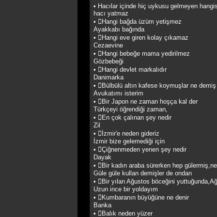
• Hacılar içinde hiç uykusu gelmeyen hangis
hacı yatmaz
• Hangi bağda üzüm yetişmez
Ayakkabı bağında
• Hangi eve giren kolay çıkamaz
Cezaevine
• Hangi bebeğe mama yedirilmez
Gözbebeği
• Hangi devlet markalıdır
Danimarka
• Bülbülü altın kafese koymuşlar ne demiş
Avukatımı isterim
• Bir Japon ne zaman hoşça kal der
Türkçeyi öğrendiği zaman,
• En çok çalınan şey nedir
Zil
• İzmir'e neden gideriz
İzmir bize gelemediği için
• Çiğnenmeden yenen şey nedir
Dayak
• Bir kadın araba sürerken hep gülermiş,n
Güle güle kullan demişler de ondan
• Bir yılan Ağustos böceğini yuttuğunda,Ağ
Uzun ince bir yoldayım
• Kumbaranın büyüğüne ne denir
Banka
• Balık neden yüzer