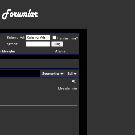
Kullanıcı Adı
Hatırlasın mı?
Şifreniz
 Mesajlar
Arama
Seçenekler
Stil
#
1
Mesajlar: n/a