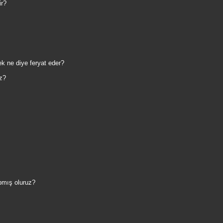
ir?
ek ne diye feryat eder?
ız?
pmış oluruz?