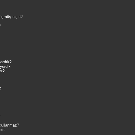
düşmüş niçin?
?
pardık?
yerdik
er?
?
?
 kullanmaz?
cik