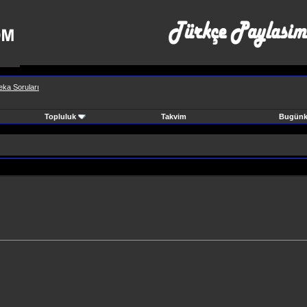
eka Soruları
Topluluk
Takvim
Bugünki