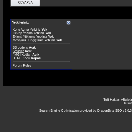
Yetkileriniz
Konu Açma Yetkiniz
Yok
Cevap Yazma Yetkiniz
Yok
Eklenti Yükleme Yetkiniz
Yok
Mesajınızı Değiştirme Yetkiniz
Yok
BB code
is
Açık
Smileler
Açık
[IMG]
Kodları
Açık
HTML-Kodu
Kapalı
Forum Rules
Telif Hakları vBulle
Jelsoft
Search Engine Optimisation provided by
DragonByte SEO v2.0.37