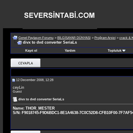
Genel Paylaşım Forumu
>
BİLGİSAYAR DÜNYASI
>
Proğram Arşivi
>
crack & 
divx to dvd converter SeriaLs
Kayıt ol
Yardım
Topluluk
12 December 2008, 12:28
ceyLin
Guest
divx to dvd converter SeriaLs
Name: THOR_MESTER
S/N: F9018745-F9D6BDC1-8E1A4638-7C0C52D8-CFB10F00-7F7AF5