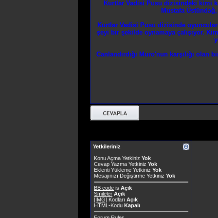
Kurtlar Vadisi Pusu dizisindeki kimi k
Mustafa Üstündağ, 
Kurtlar Vadisi Pusu dizisinde oyuncula
şeyi bir şekilde oynamaya çalışıyor. K
y
Canlandırdığı Muro'nun karşılığı olan bi
Yetkileriniz
Konu Açma Yetkiniz
Yok
Cevap Yazma Yetkiniz
Yok
Eklenti Yükleme Yetkiniz
Yok
Mesajınızı Değiştirme Yetkiniz
Yok
BB code
is
Açık
Smileler
Açık
[IMG]
Kodları
Açık
HTML-Kodu
Kapalı
Forum Rules