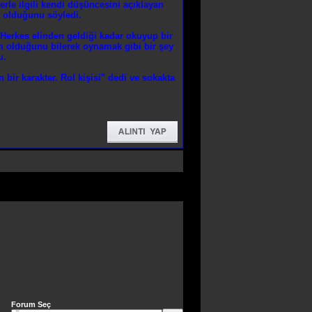
erle ilgili kendi düşüncesini açıklayan
k olduğunu söyledi.
Herkes elinden geldiği kadar okuyup bir
m olduğunu bilerek oynamak gibi bir şey
u.
bir karakter. Rol kişisi" dedi ve sokakta
Forum Seç