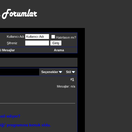
Kullanıcı Adı
Hatırlasın mı?
Şifreniz
 Mesajlar
Arama
Seçenekler
Stil
#
1
Mesajlar: n/a
msil ediyor?
iği' programına konuk oldu.