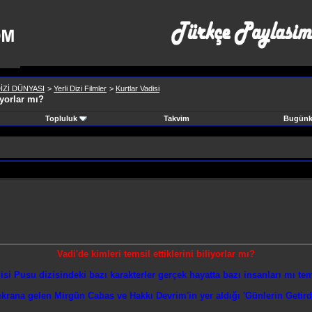
İZİ DÜNYASI
>
Yerli Dizi Filmler
>
Kurtlar Vadisi
iyorlar mı?
Topluluk
Takvim
Bugünki
Vadi'de kimleri temsil ettiklerini biliyorlar mı?
isi Pusu dizisindeki bazı karakterler gerçek hayatta bazı insanları mı te
krana gelen Mirgün Cabas ve Hakkı Devrim'in yer aldığı 'Günlerin Getird