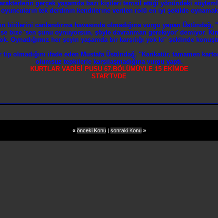
arakterlerin gerçek yaşamda bazı kişileri temsil ettiği yönündeki söyleml
oyuncuların tek derdinin kendilerine verilen rolü en iyi şekilde oynama
rın birilerini canlandırma havasında olmadığına vurgu yapan Üstündağ, "
imse bize 'sen şunu oynuyorsun, şöyle davranman gerekiyor' demiyor. Ki
ok. Oynadığımız her şeyin yaşamda bir karşılığı yok ki" şeklinde konuşt
r tip olmadığını ifade eden Mustafa Üstündağ, "Karikatür, tamamen karton 
olumsuz tepkilerle karşılaşmadığına vurgu yaptı.
KURTLAR VADİSİ PUSU 67.BÖLÜMÜYLE 15 EKİMDE
STAR'TVDE
«
önceki Konu
|
sonraki Konu
»