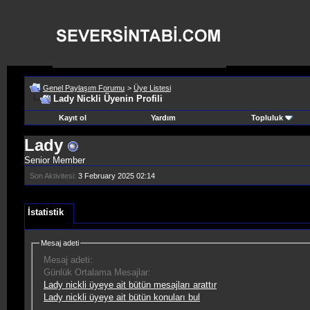
Genel Paylaşım Forumu
>
Üye Listesi
Lady Nickli Üyenin Profili
Kayıt ol
Yardım
Topluluk
Lady
Senior Member
Son Aktivitesi:
3 February 2025
02:14
İstatistik
Mesaj adeti
Mesaj adeti:
Günlük Ortalama Mesajlar:
Lady nickli üyeye ait bütün mesajları arattır
Lady nickli üyeye ait bütün konuları bul