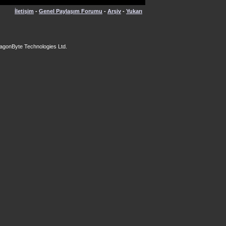
İletişim
-
Genel Paylaşım Forumu
-
Arşiv
-
Yukarı
agonByte Technologies Ltd.