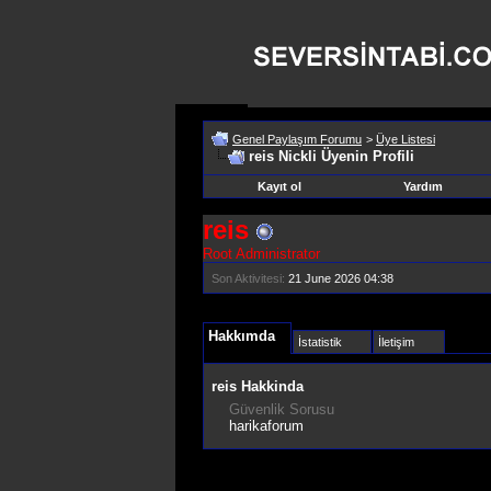
Genel Paylaşım Forumu
>
Üye Listesi
reis Nickli Üyenin Profili
Kayıt ol
Yardım
reis
Root Administrator
Son Aktivitesi:
21 June 2026
04:38
Hakkımda
İstatistik
İletişim
reis Hakkinda
Güvenlik Sorusu
harikaforum