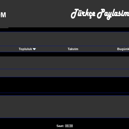
Topluluk
Takvim
Bugünki
Saat:
06:38