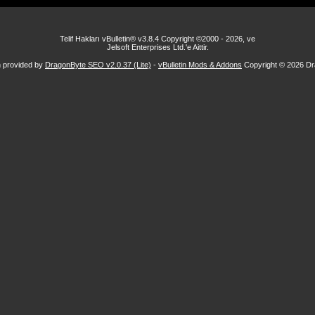
Telif Hakları vBulletin® v3.8.4 Copyright ©2000 - 2026, ve
Jelsoft Enterprises Ltd.'e Aittir.
n provided by
DragonByte SEO v2.0.37 (Lite)
-
vBulletin Mods & Addons
Copyright © 2026 Dr