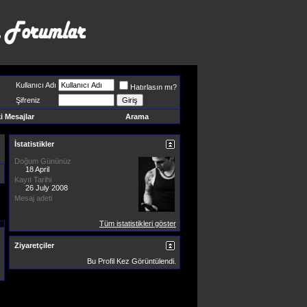
Kullanıcı Adı
Hatırlasın mı?
Şifreniz
 Mesajlar
Arama
İstatistikler
Doğum Gününüz
18 April
Kayıt Tarihi
26 July 2008
Mesaj adeti
Tüm istatistikleri göster
Ziyaretçiler
Bu Profil
Kez Görüntülendi.